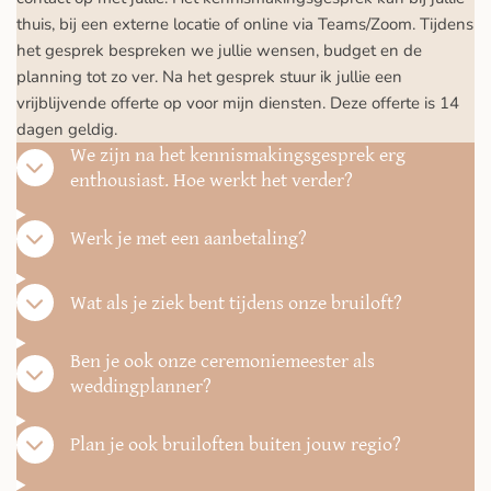
thuis, bij een externe locatie of online via Teams/Zoom. Tijdens
het gesprek bespreken we jullie wensen, budget en de
planning tot zo ver. Na het gesprek stuur ik jullie een
vrijblijvende offerte op voor mijn diensten. Deze offerte is 14
dagen geldig.
We zijn na het kennismakingsgesprek erg
enthousiast. Hoe werkt het verder?
Werk je met een aanbetaling?
Wat als je ziek bent tijdens onze bruiloft?
Ben je ook onze ceremoniemeester als
weddingplanner?
Plan je ook bruiloften buiten jouw regio?