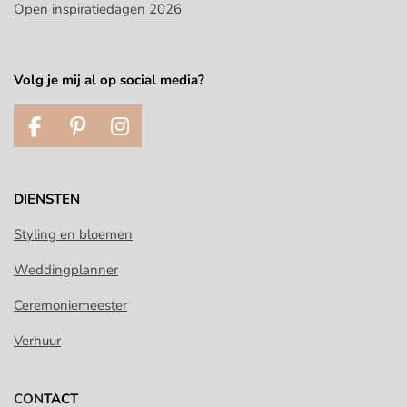
Open inspiratiedagen 2026
Volg je mij al op social media?
F
P
I
a
i
n
c
n
s
e
t
t
DIENSTEN
b
e
a
o
r
g
Styling en bloemen
o
e
r
Weddingplanner
k
s
a
t
m
Ceremoniemeester
Verhuur
CON
TACT