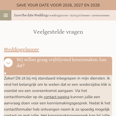
SAVE YOUR DATE VOOR 2026, 2027 EN 2028
Ga
direct
Save the date Weddings
Weddingplanner - Styling & bloemen - Ceremoniemeester
naar
de
hoofdinhoud
Veelgestelde vragen
Weddingplanner
Wij willen graag vrijblijvend kennismaken, kan
dat?
Zeker! Dit zit bij mij standaard inbegrepen in mijn diensten. Ik
vind het belangrijk om te weten dat er een wederzijdse klik is
voordat we een overeenkomst aangaan. Via het
contactformulier op de
contact pagina
kunnen jullie een
aanvraag doen voor een kennismakingsgesprek. Nadat ik het
contactformulier heb ontvangen neem ik zo spoedig mogelijk
contact op met jullie. Het kennismakingsgesprek kan bij jullie