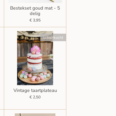
Bestekset goud mat - 5
delig
€ 3,95
Uitverkocht
Vintage taartplateau
€ 2,50