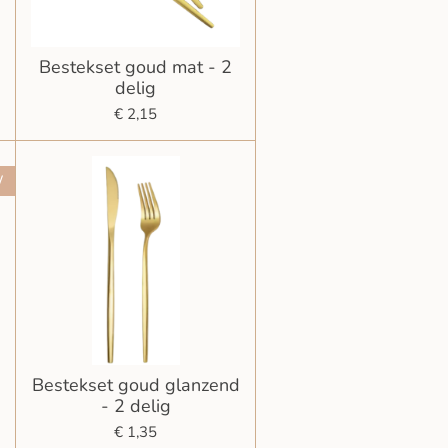
Bestekset goud mat - 2
delig
€ 2,15
W
Bestekset goud glanzend
- 2 delig
€ 1,35