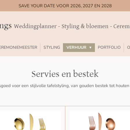
SAVE YOUR DATE VOOR 2026, 2027 EN 2028
ings
Weddingplanner - Styling & bloemen - Cere
EREMONIEMEESTER
STYLING
VERHUUR
PORTFOLIO
O
Servies en bestek
iesgoed voor een stijlvolle tafelstyling, van gouden bestek tot houte