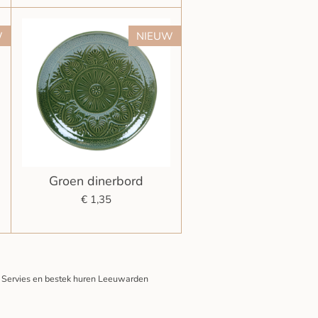
W
NIEUW
Groen dinerbord
€ 1,35
d, Servies en bestek huren Leeuwarden