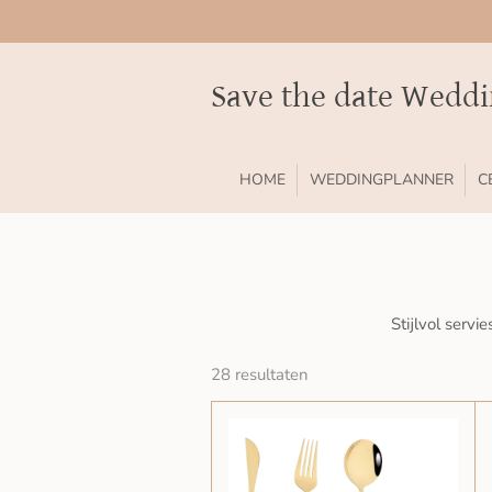
Ga
direct
naar
Save the date Wedd
de
hoofdinhoud
HOME
WEDDINGPLANNER
C
Stijlvol serv
28 resultaten