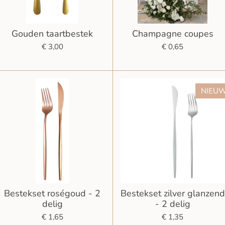
Gouden taartbestek
Champagne coupes
€ 3,00
€ 0,65
NIEU
Bestekset roségoud - 2
Bestekset zilver glanzend
delig
- 2 delig
€ 1,65
€ 1,35