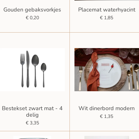
Gouden gebaksvorkjes
Placemat waterhyacint
€ 0,20
€ 1,85
Bestekset zwart mat - 4
Wit dinerbord modern
delig
€ 1,35
€ 3,35