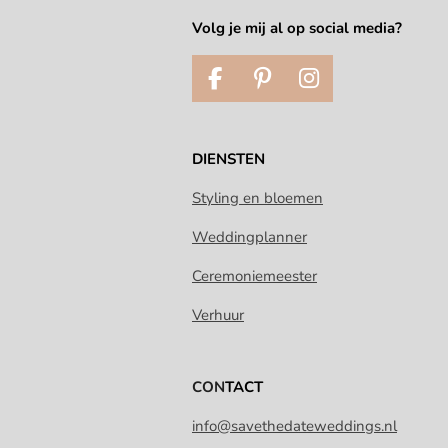
Volg je mij al op social media?
F
P
I
a
i
n
c
n
s
e
t
t
DIENSTEN
b
e
a
o
r
g
Styling en bloemen
o
e
r
Weddingplanner
k
s
a
t
m
Ceremoniemeester
Verhuur
CON
TACT
info@savethedateweddings.nl