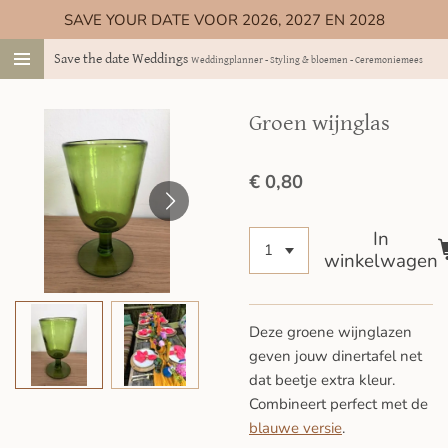
SAVE YOUR DATE VOOR 2026, 2027 EN 2028
Ga
direct
Save the date Weddings
Weddingplanner - Styling & bloemen - Ceremoniemeester
naar
de
hoofdinhoud
Groen wijnglas
€ 0,80
In
winkelwagen
Deze groene wijnglazen
geven jouw dinertafel net
dat beetje extra kleur.
Combineert perfect met de
blauwe versie
.