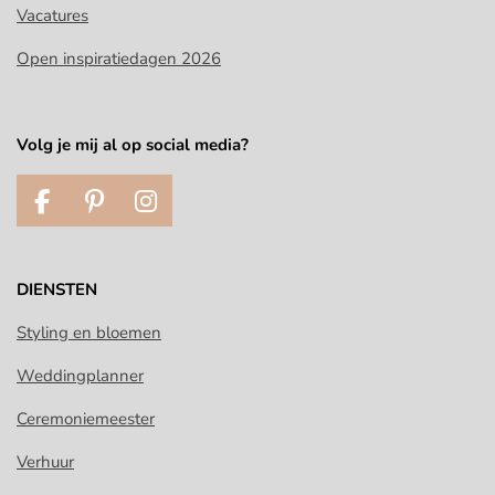
Vacatures
Open inspiratiedagen 2026
Volg je mij al op social media?
F
P
I
a
i
n
c
n
s
e
t
t
DIENSTEN
b
e
a
o
r
g
Styling en bloemen
o
e
r
Weddingplanner
k
s
a
t
m
Ceremoniemeester
Verhuur