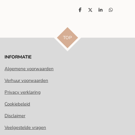
D
D
S
D
e
e
h
e
l
e
a
l
e
l
r
e
n
e
n
TOP
INFORMATIE
Algemene voorwaarden
Verhuur voorwaarden
Privacy verklaring
Cookiebeleid
Disclaimer
Veelgestelde vragen