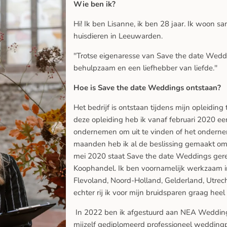
Wie ben ik?
Hi! Ik ben Lisanne, ik ben 28 jaar. Ik woon 
huisdieren in Leeuwarden.
''Trotse eigenaresse van Save the date Weddin
behulpzaam en een liefhebber van liefde.''
Hoe is Save the date Weddings ontstaan?
Het bedrijf is ontstaan tijdens mijn opleidin
deze opleiding heb ik vanaf februari 2020 ee
ondernemen om uit te vinden of het ondernem
maanden heb ik al de beslissing gemaakt om 
mei 2020 staat Save the date Weddings gere
Koophandel. Ik ben voornamelijk werkzaam i
Flevoland, Noord-Holland, Gelderland, Utrech
echter rij ik voor mijn bruidsparen graag he
In 2022 ben ik afgestuurd aan NEA Wedding
mijzelf gediplomeerd professioneel wedding