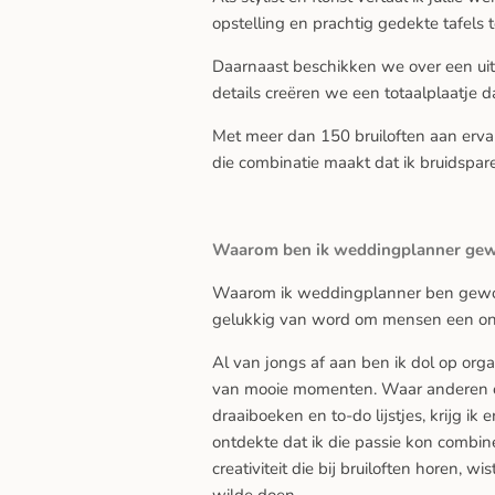
opstelling en prachtig gedekte tafels t
Daarnaast beschikken we over een uitg
details creëren we een totaalplaatje dat
Met meer dan 150 bruiloften aan ervari
die combinatie maakt dat ik bruidspare
Waarom ben ik weddingplanner ge
Waarom ik weddingplanner ben gewo
gelukkig van word om mensen een onv
Al van jongs af aan ben ik dol op org
van mooie momenten. Waar anderen o
draaiboeken en to-do lijstjes, krijg ik e
ontdekte dat ik die passie kon combin
creativiteit die bij bruiloften horen, wi