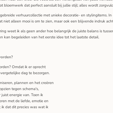
ot bloemwerk dat perfect aansluit bij jullie stijl; alles wordt zorgvu
ebreide verhuurcollectie met unieke decoratie- en stylingitems. I
 niet alleen mooi is om te zien, maar ook een blijvende indruk achterl
ng weet ik als geen ander hoe belangrijk de juiste balans is tussen 
n kan begeleiden van het eerste idee tot het laatste detail.
worden?
rden? Omdat ik er oprecht
ergetelijke dag te bezorgen.
aniseren, plannen en het creëren
pzien tegen schema's,
r juist energie van. Toen ik
eren met de liefde, emotie en
st ik dat dit precies was wat ik