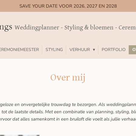
SAVE YOUR DATE VOOR 2026, 2027 EN 2028
ings
Weddingplanner - Styling & bloemen - Cere
EREMONIEMEESTER
STYLING
VERHUUR
PORTFOLIO
O
Over mij
geloze en onvergetelijke trouwdag te bezorgen. Als weddingplanner
n tot de laatste details. Met een combinatie van planning, styling,
ervoor dat alles samenkomt in een bruiloft die voelt als jullie verhaal