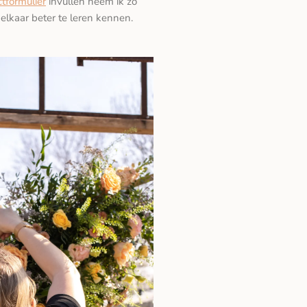
tformulier
invullen neem ik zo
 elkaar beter te leren kennen.