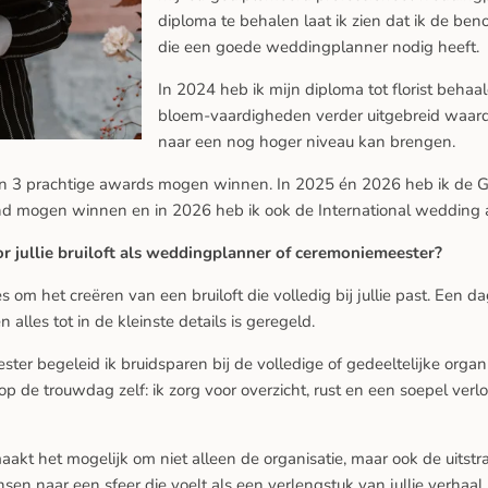
diploma te behalen laat ik zien dat ik de b
die een goede weddingplanner nodig heeft.
In 2024 heb ik mijn diploma tot florist behaa
bloem-vaardigheden verder uitgebreid waardoor
naar een nog hoger niveau kan brengen.
sen 3 prachtige awards mogen winnen. In 2025 én 2026 heb ik de 
and mogen winnen en in 2026 heb ik ook de International wedding
 jullie bruiloft als weddingplanner of ceremoniemeester?
s om het creëren van een bruiloft die volledig bij jullie past. Een 
alles tot in de kleinste details is geregeld.
r begeleid ik bruidsparen bij de volledige of gedeeltelijke organis
op de trouwdag zelf: ik zorg voor overzicht, rust en een soepel ver
akt het mogelijk om niet alleen de organisatie, maar ook de uitstral
e wensen naar een sfeer die voelt als een verlengstuk van jullie verh