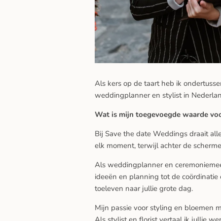
Als kers op de taart heb ik ondertus
weddingplanner en stylist in Nederl
Wat is mijn toegevoegde waarde voor
Bij Save the date Weddings draait alle
elk moment, terwijl achter de schermen 
Als weddingplanner en ceremoniemeeste
ideeën en planning tot de coördinatie 
toeleven naar jullie grote dag.
Mijn passie voor styling en bloemen ma
Als stylist en florist vertaal ik julli