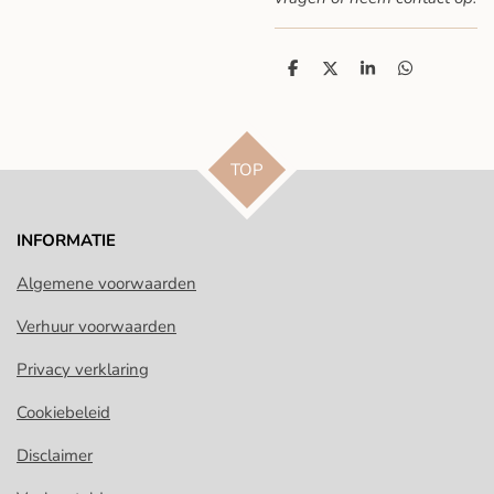
D
D
S
D
e
e
h
e
l
e
a
l
e
l
r
e
n
e
n
TOP
INFORMATIE
Algemene voorwaarden
Verhuur voorwaarden
Privacy verklaring
Cookiebeleid
Disclaimer