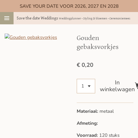
SAVE YOUR DATE VOOR 2026, 2027 EN 2028
Ga
direct
Save the date Weddings
Weddingplanner - Styling & bloemen - Ceremoniemeester
naar
de
hoofdinhoud
Gouden
gebaksvorkjes
€ 0,20
In
winkelwagen
Materiaal:
metaal
Afmeting:
Voorraad:
120 stuks