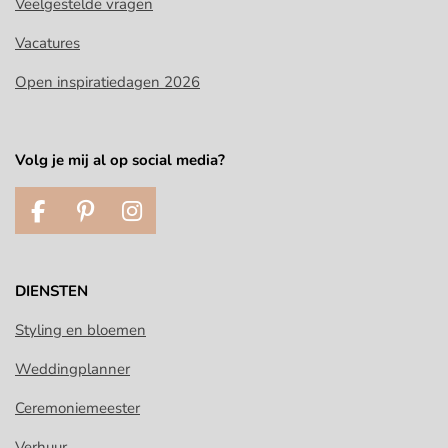
Veelgestelde vragen
Vacatures
Open inspiratiedagen 2026
Volg je mij al op social media?
F
P
I
a
i
n
c
n
s
e
t
t
DIENSTEN
b
e
a
o
r
g
Styling en bloemen
o
e
r
Weddingplanner
k
s
a
t
m
Ceremoniemeester
Verhuur