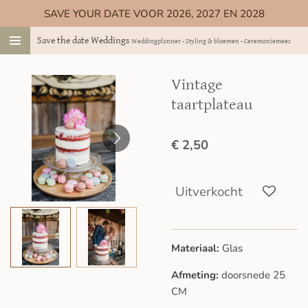
SAVE YOUR DATE VOOR 2026, 2027 EN 2028
Ga
direct
Save the date Weddings
Weddingplanner - Styling & bloemen - Ceremoniemeester
naar
de
hoofdinhoud
Vintage
taartplateau
€ 2,50
Uitverkocht
Materiaal:
Glas
Afmeting:
doorsnede 25
CM