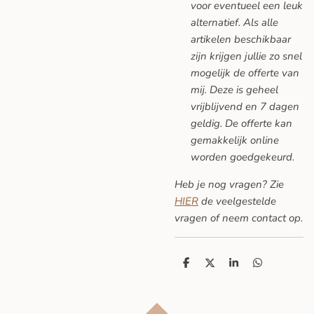
voor eventueel een leuk
alternatief. Als alle
artikelen beschikbaar
zijn krijgen jullie zo snel
mogelijk de offerte van
mij. Deze is geheel
vrijblijvend en 7 dagen
geldig. De offerte kan
gemakkelijk online
worden goedgekeurd.
Heb je nog vragen? Zie
HIER
de veelgestelde
vragen
of neem contact op.
D
D
S
D
e
e
h
e
l
e
a
l
e
l
r
e
n
e
n