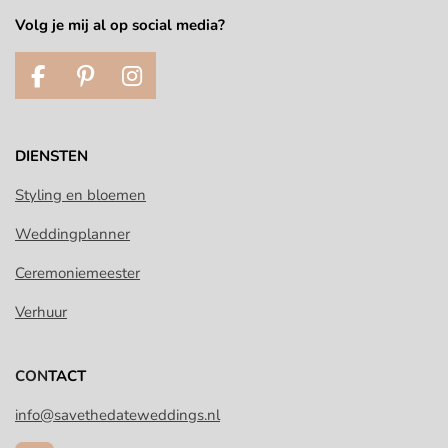
Volg je mij al op social media?
F
P
I
a
i
n
c
n
s
e
t
t
DIENSTEN
b
e
a
o
r
g
Styling en bloemen
o
e
r
Weddingplanner
k
s
a
t
m
Ceremoniemeester
Verhuur
CON
TACT
info@savethedateweddings.nl