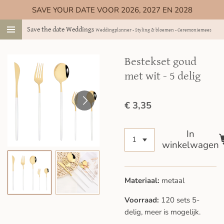
SAVE YOUR DATE VOOR 2026, 2027 EN 2028
Ga
direct
Save the date Weddings
Weddingplanner - Styling & bloemen - Ceremoniemeester
naar
de
hoofdinhoud
Bestekset goud
met wit - 5 delig
€ 3,35
In
winkelwagen
Materiaal:
metaal
Voorraad:
120 sets 5-
delig, meer is mogelijk.