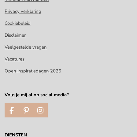
Privacy verklaring
Cookiebeleid
Disclaimer
Veelgestelde vragen
Vacatures
Open inspiratiedagen 2026
Volg je mij al op social media?
F
P
I
a
i
n
c
n
s
e
t
t
DIENSTEN