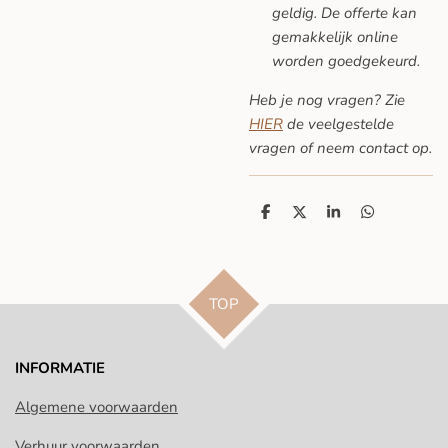
geldig. De offerte kan
gemakkelijk online
worden goedgekeurd.
Heb je nog vragen? Zie
HIER
de veelgestelde
vragen
of neem contact op.
D
D
S
D
e
e
h
e
l
e
a
l
e
l
r
e
n
e
n
TOP
INFORMATIE
Algemene voorwaarden
Verhuur voorwaarden