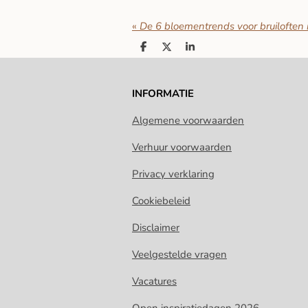
«
De 6 bloementrends voor bruiloften
D
D
S
e
e
h
l
e
a
e
l
r
n
e
INFORMATIE
Algemene voorwaarden
Verhuur voorwaarden
Privacy verklaring
Cookiebeleid
Disclaimer
Veelgestelde vragen
Vacatures
Open inspiratiedagen 2026