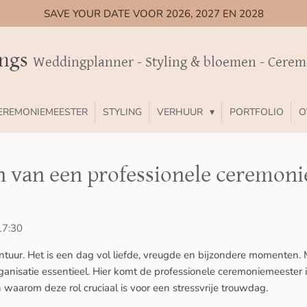
SAVE YOUR DATE VOOR 2026, 2027 EN 2028
ings
Weddingplanner - Styling & bloemen - Cere
EREMONIEMEESTER
STYLING
VERHUUR
PORTFOLIO
O
van een professionele ceremonie
17:30
ontuur. Het is een dag vol liefde, vreugde en bijzondere momenten. 
anisatie essentieel. Hier komt de professionele ceremoniemeester in
waarom deze rol cruciaal is voor een stressvrije trouwdag.