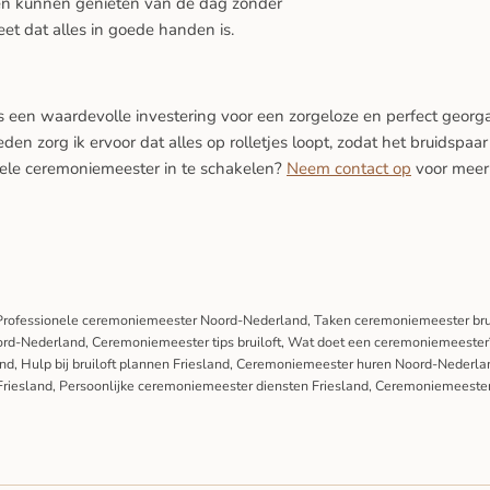
den kunnen genieten van de dag zonder
et dat alles in goede handen is.
s een waardevolle investering voor een zorgeloze en perfect georg
den zorg ik ervoor dat alles op rolletjes loopt, zodat het bruidspa
ele ceremoniemeester in te schakelen?
Neem contact op
voor meer 
rofessionele ceremoniemeester Noord-Nederland, Taken ceremoniemeester bru
Noord-Nederland, Ceremoniemeester tips bruiloft, Wat doet een ceremoniemeeste
and, Hulp bij bruiloft plannen Friesland, Ceremoniemeester huren Noord-Nederl
t Friesland, Persoonlijke ceremoniemeester diensten Friesland, Ceremoniemeester