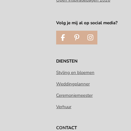
Volg je mij al op social media?
F
P
I
a
i
n
c
n
s
e
t
t
DIENSTEN
b
e
a
o
r
g
Styling en bloemen
o
e
r
Weddingplanner
k
s
a
t
m
Ceremoniemeester
Verhuur
CON
TACT