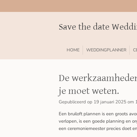
Ga
direct
naar
Save the date Wedd
de
hoofdinhoud
HOME
WEDDINGPLANNER
C
De werkzaamheden 
je moet weten.
Gepubliceerd op 19 januari 2025 om 
Een bruiloft plannen is een groots av
verlopen, is een goede planning en org
een ceremoniemeester precies doet en 