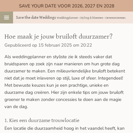
SAVE YOUR DATE VOOR 2026, 2027 EN 2028
Ga
direct
Save the date Weddings
Weddingplanner - Styling & bloemen - Ceremoniemeester
naar
de
hoofdinhoud
Hoe maak je jouw bruiloft duurzamer?
Gepubliceerd op 15 februari 2025 om 20:22
Als weddingplanner en styliste zie ik steeds vaker dat
bruidsparen op zoek zijn naar manieren om hun grote dag
duurzamer te maken. Een milieuvriendelijke bruiloft betekent
niet dat je moet inleveren op stijl, luxe of sfeer. Integendeel!
Met bewuste keuzes kun je een prachtige, unieke en
duurzame dag creëren. Hier zijn enkele tips om jouw bruiloft
groener te maken zonder concessies te doen aan de magie
van de dag.
1. Kies een duurzame trouwlocatie
Een locatie die duurzaamheid hoog in het vaandel heeft, kan