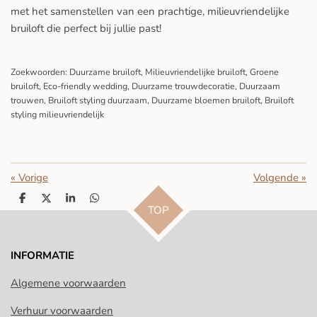
met het samenstellen van een prachtige, milieuvriendelijke
bruiloft die perfect bij jullie past!
Zoekwoorden: Duurzame bruiloft, Milieuvriendelijke bruiloft, Groene
bruiloft, Eco-friendly wedding, Duurzame trouwdecoratie, Duurzaam
trouwen, Bruiloft styling duurzaam, Duurzame bloemen bruiloft, Bruiloft
styling milieuvriendelijk
«
Vorige
Volgende
»
D
D
S
D
TOP
e
e
h
e
l
e
a
l
e
l
r
e
n
e
n
INFORMATIE
Algemene voorwaarden
Verhuur voorwaarden