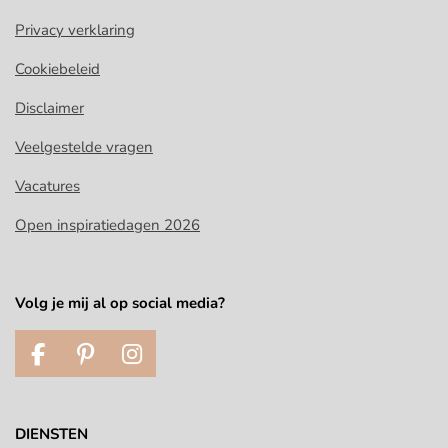
Privacy verklaring
Cookiebeleid
Disclaimer
Veelgestelde vragen
Vacatures
Open inspiratiedagen 2026
Volg je mij al op social media?
F
P
I
a
i
n
c
n
s
e
t
t
DIENSTEN