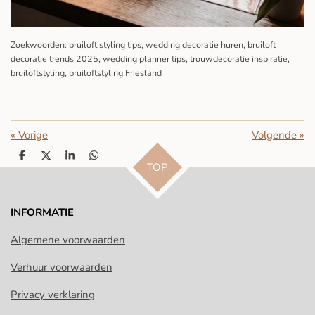
Zoekwoorden: bruiloft styling tips, wedding decoratie huren, bruiloft
decoratie trends 2025, wedding planner tips, trouwdecoratie inspiratie,
bruiloftstyling, bruiloftstyling Friesland
«
Vorige
Volgende
»
D
D
S
D
TOP
e
e
h
e
l
e
a
l
e
l
r
e
n
e
n
INFORMATIE
Algemene voorwaarden
Verhuur voorwaarden
Privacy verklaring