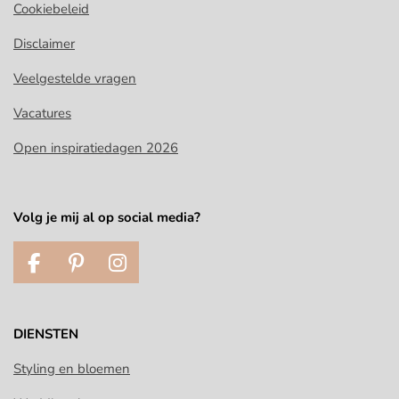
Cookiebeleid
Disclaimer
Veelgestelde vragen
Vacatures
Open inspiratiedagen 2026
Volg je mij al op social media?
F
P
I
a
i
n
c
n
s
e
t
t
DIENSTEN
b
e
a
o
r
g
Styling en bloemen
o
e
r