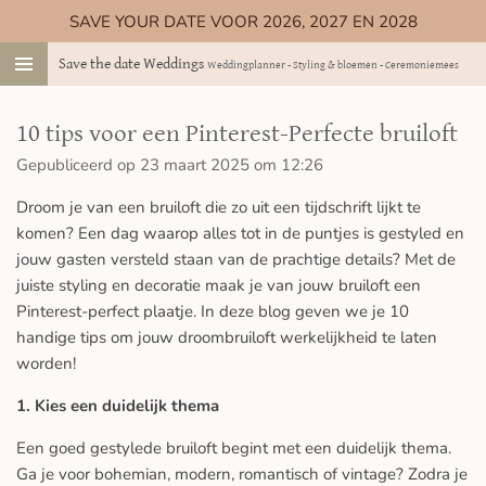
SAVE YOUR DATE VOOR 2026, 2027 EN 2028
Ga
direct
Save the date Weddings
Weddingplanner - Styling & bloemen - Ceremoniemeester
naar
de
hoofdinhoud
10 tips voor een Pinterest-Perfecte bruiloft
Gepubliceerd op 23 maart 2025 om 12:26
Droom je van een bruiloft die zo uit een tijdschrift lijkt te
komen? Een dag waarop alles tot in de puntjes is gestyled en
jouw gasten versteld staan van de prachtige details? Met de
juiste styling en decoratie maak je van jouw bruiloft een
Pinterest-perfect plaatje. In deze blog geven we je 10
handige tips om jouw droombruiloft werkelijkheid te laten
worden!
1. Kies een duidelijk thema
Een goed gestylede bruiloft begint met een duidelijk thema.
Ga je voor bohemian, modern, romantisch of vintage? Zodra je