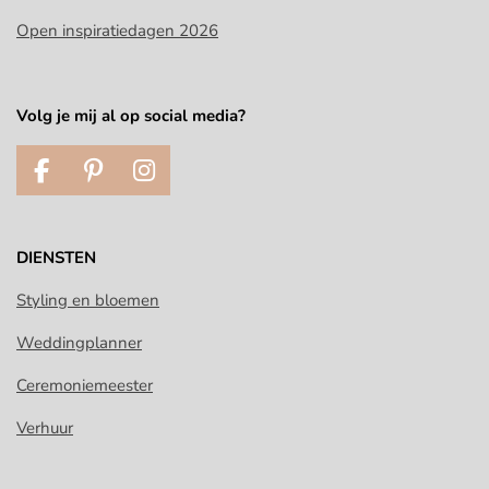
Open inspiratiedagen 2026
Volg je mij al op social media?
F
P
I
a
i
n
c
n
s
e
t
t
DIENSTEN
b
e
a
o
r
g
Styling en bloemen
o
e
r
Weddingplanner
k
s
a
t
m
Ceremoniemeester
Verhuur