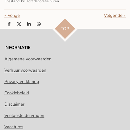
Friesland, bruiloft decoratie huren
«
Vorige
Volgende
»
D
D
S
D
TOP
e
e
h
e
l
e
a
l
e
l
r
e
n
e
n
INFORMATIE
Algemene voorwaarden
Verhuur voorwaarden
Privacy verklaring
Cookiebeleid
Disclaimer
Veelgestelde vragen
Vacatures