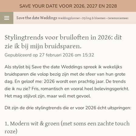
SAVE YOUR DATE VOOR 2026, 2027 EN 2028
Ga
direct
Save the date Weddings
Weddingplanner - Styling & bloemen - Ceremoniemeester
naar
de
hoofdinhoud
Stylingtrends voor bruiloften in 2026: dit
zie ik bij mijn bruidsparen.
Gepubliceerd op 27 februari 2026 om 15:32
Als stylist bij Save the date Weddings spreek ik wekelijks
bruidsparen die volop bezig zijn met de sfeer van hun grote
dag. En geloof me: 2026 wordt een prachtig jaar. De trends
die ik nu zie? Fris, romantisch en vooral heel belevingsgericht.
Het mag stijlvol zijn, maar wél met gevoel.
Dit zijn de drie stylingtrends die er voor 2026 écht uitspringen:
1. Modern wit & groen (met soms een zachte touch
roze)