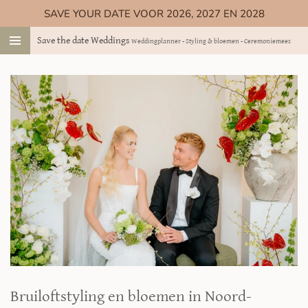
SAVE YOUR DATE VOOR 2026, 2027 EN 2028
Ga
direct
Save the date Weddings
Weddingplanner - Styling & bloemen - Ceremoniemeester
naar
de
hoofdinhoud
Bruiloftstyling en bloemen in Noord-