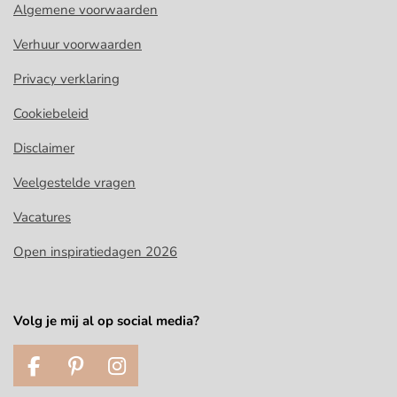
Algemene voorwaarden
Verhuur voorwaarden
Privacy verklaring
Cookiebeleid
Disclaimer
Veelgestelde vragen
Vacatures
Open inspiratiedagen 2026
Volg je mij al op social media?
F
P
I
a
i
n