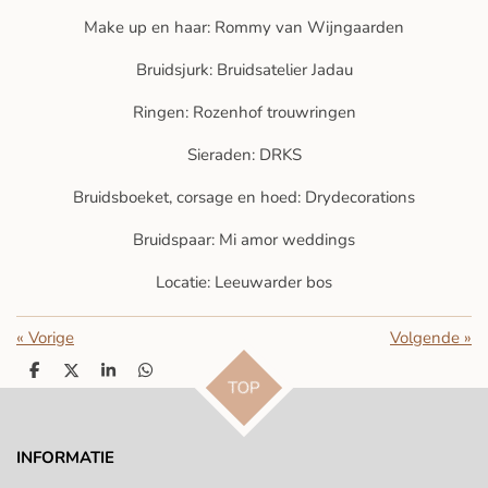
Make up en haar: Rommy van Wijngaarden
Bruidsjurk: Bruidsatelier Jadau
Ringen: Rozenhof trouwringen
Sieraden: DRKS
Bruidsboeket, corsage en hoed: Drydecorations
Bruidspaar: Mi amor weddings
Locatie: Leeuwarder bos
«
Vorige
Volgende
»
D
D
S
D
TOP
e
e
h
e
l
e
a
l
e
l
r
e
n
e
n
INFORMATIE