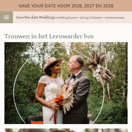
SAVE YOUR DATE VOOR 2026, 2027 EN 2028
Ga
direct
Save the date Weddings
Weddingplanner - Styling & bloemen - Ceremoniemeester
naar
de
hoofdinhoud
Trouwen in het Leeuwarder bos