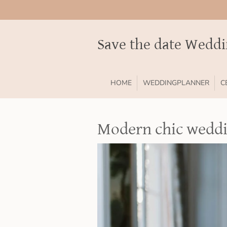
Ga
direct
naar
Save the date Wedd
de
hoofdinhoud
HOME
WEDDINGPLANNER
C
Modern chic weddin