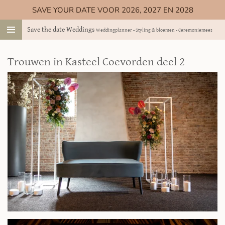
SAVE YOUR DATE VOOR 2026, 2027 EN 2028
Ga
direct
Save the date Weddings
Weddingplanner - Styling & bloemen - Ceremoniemeester
naar
de
hoofdinhoud
Trouwen in Kasteel Coevorden deel 2