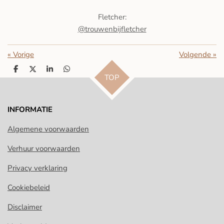
Fletcher:
@trouwenbijfletcher
«
Vorige
Volgende
»
D
D
S
D
TOP
e
e
h
e
l
e
a
l
e
l
r
e
n
e
n
INFORMATIE
Algemene voorwaarden
Verhuur voorwaarden
Privacy verklaring
Cookiebeleid
Disclaimer