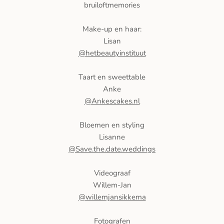
bruiloftmemories
Make-up en haar:
Lisan
@hetbeautyinstituut
Taart en sweettable
Anke
@Ankescakes.nl
Bloemen en styling
Lisanne
@Save.the.date.weddings
Videograaf
Willem-Jan
@willemjansikkema
Fotografen