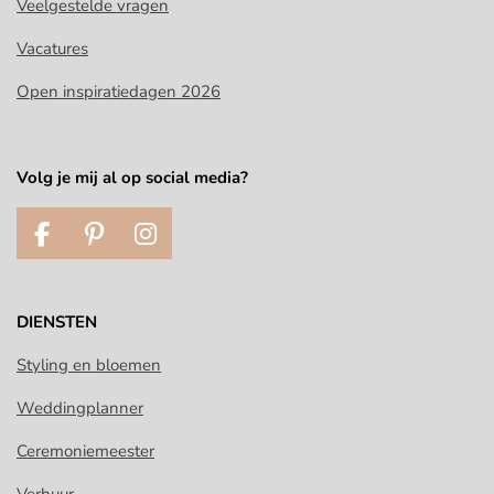
Veelgestelde vragen
Vacatures
Open inspiratiedagen 2026
Volg je mij al op social media?
F
P
I
a
i
n
c
n
s
e
t
t
DIENSTEN
b
e
a
o
r
g
Styling en bloemen
o
e
r
Weddingplanner
k
s
a
t
m
Ceremoniemeester