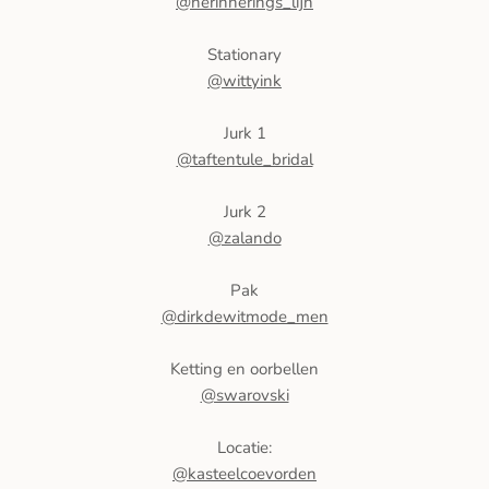
@herinnerings_lijn
Stationary
@wittyink
Jurk 1
@taftentule_bridal
Jurk 2
@zalando
Pak
@dirkdewitmode_men
Ketting en oorbellen
@swarovski
Locatie:
@kasteelcoevorden