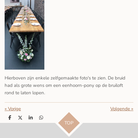
Hierboven zijn enkele zelfgemaakte foto's te zien. De bruid
had als grote wens om een eenhoorn-pony op de bruiloft
rond te laten lopen.
«
Vorige
Volgende
»
D
D
S
D
TOP
e
e
h
e
l
e
a
l
e
l
r
e
n
e
n