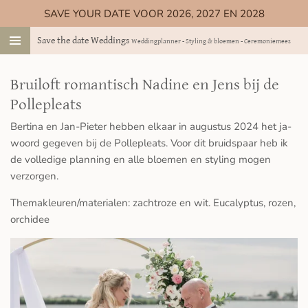
SAVE YOUR DATE VOOR 2026, 2027 EN 2028
Ga
direct
Save the date Weddings
Weddingplanner - Styling & bloemen - Ceremoniemeester
naar
de
hoofdinhoud
Bruiloft romantisch Nadine en Jens bij de
Pollepleats
Bertina en Jan-Pieter hebben elkaar in augustus 2024 het ja-
woord gegeven bij de Pollepleats. Voor dit bruidspaar heb ik
de volledige planning en alle bloemen en styling mogen
verzorgen.
Themakleuren/materialen: zachtroze en wit. Eucalyptus, rozen,
orchidee