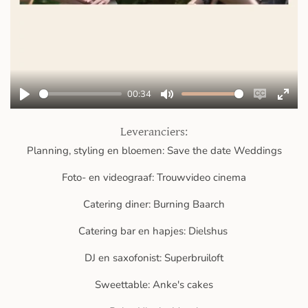
00:34
P
M
E
E
l
u
n
n
Leveranciers:
a
t
a
t
Planning, styling en bloemen: Save the date Weddings
y
e
b
e
l
r
Foto- en videograaf: Trouwvideo cinema
e
f
Catering diner: Burning Baarch
c
u
a
l
Catering bar en hapjes: Dielshus
p
l
DJ en saxofonist: Superbruiloft
t
s
i
c
Sweettable: Anke's cakes
o
r