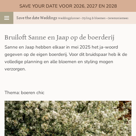
SAVE YOUR DATE VOOR 2026, 2027 EN 2028
Ga
direct
Save the date Weddings
Weddingplanner - Styling & bloemen - Ceremoniemeester
naar
de
hoofdinhoud
Bruiloft Sanne en Jaap op de boerderij
Sanne en Jaap hebben elkaar in mei 2025 het ja-woord
gegeven op de eigen boerderij. Voor dit bruidspaar heb ik de
volledige planning en alle bloemen en styling mogen
verzorgen.
Thema: boeren chic