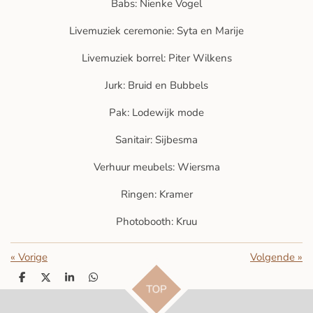
Babs: Nienke Vogel
n
e
s
e
Livemuziek ceremonie: Syta en Marije
n
Livemuziek borrel: Piter Wilkens
Jurk: Bruid en Bubbels
Pak: Lodewijk mode
Sanitair: Sijbesma
Verhuur meubels: Wiersma
Ringen: Kramer
Photobooth: Kruu
«
Vorige
Volgende
»
D
D
S
D
TOP
e
e
h
e
l
e
a
l
e
l
r
e