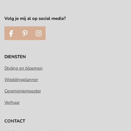
Volg je mij al op social media?
F
P
I
a
i
n
c
n
s
e
t
t
DIENSTEN
b
e
a
o
r
g
Styling en bloemen
o
e
r
Weddingplanner
k
s
a
t
m
Ceremoniemeester
Verhuur
CON
TACT