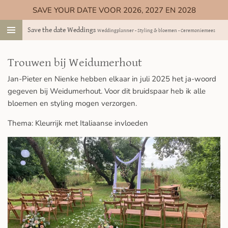
SAVE YOUR DATE VOOR 2026, 2027 EN 2028
Ga
direct
Save the date Weddings
Weddingplanner - Styling & bloemen - Ceremoniemeester
naar
de
hoofdinhoud
Trouwen bij Weidumerhout
Jan-Pieter en Nienke hebben elkaar in juli 2025 het ja-woord
gegeven bij Weidumerhout. Voor dit bruidspaar heb ik alle
bloemen en styling mogen verzorgen.
Thema: Kleurrijk met Italiaanse invloeden