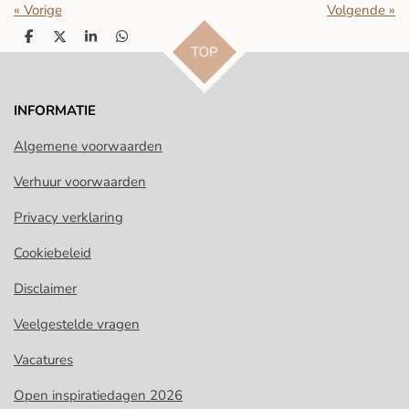
«
Vorige
Volgende
»
a
t
t
D
D
S
D
y
e
e
TOP
e
e
h
e
r
l
e
a
l
e
l
r
e
f
n
e
n
INFORMATIE
u
l
Algemene voorwaarden
l
s
Verhuur voorwaarden
c
Privacy verklaring
r
e
Cookiebeleid
e
Disclaimer
n
Veelgestelde vragen
Vacatures
Open inspiratiedagen 2026