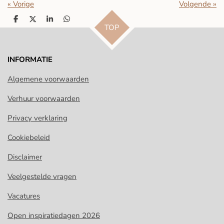
«
Vorige
Volgende
»
D
D
S
D
TOP
e
e
h
e
l
e
a
l
e
l
r
e
n
e
n
INFORMATIE
Algemene voorwaarden
Verhuur voorwaarden
Privacy verklaring
Cookiebeleid
Disclaimer
Veelgestelde vragen
Vacatures
Open inspiratiedagen 2026