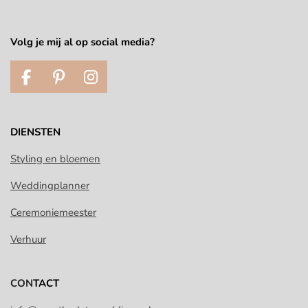
Volg je mij al op social media?
F
P
I
a
i
n
c
n
s
e
t
t
DIENSTEN
b
e
a
o
r
g
Styling en bloemen
o
e
r
Weddingplanner
k
s
a
t
m
Ceremoniemeester
Verhuur
CON
TACT