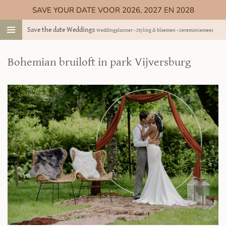
SAVE YOUR DATE VOOR 2026, 2027 EN 2028
Ga
direct
Save the date Weddings
Weddingplanner - Styling & bloemen - Ceremoniemeester
naar
de
hoofdinhoud
Bohemian bruiloft in park Vijversburg