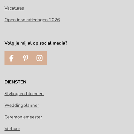
Vacatures
Open inspiratiedagen 2026
Volg je mij al op social media?
F
P
I
a
i
n
c
n
s
e
t
t
DIENSTEN
b
e
a
o
r
g
Styling en bloemen
o
e
r
Weddingplanner
k
s
a
t
m
Ceremoniemeester
Verhuur