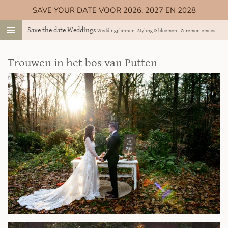
SAVE YOUR DATE VOOR 2026, 2027 EN 2028
Ga
direct
Save the date Weddings
Weddingplanner - Styling & bloemen - Ceremoniemeester
naar
de
hoofdinhoud
Trouwen in het bos van Putten