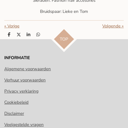
Sieraden: Fashion hair accesories
Bruidspaar: Lieke en Tom
«
Vorige
Volgende
»
D
D
S
D
TOP
e
e
h
e
l
e
a
l
e
l
r
e
n
e
n
INFORMATIE
Algemene voorwaarden
Verhuur voorwaarden
Privacy verklaring
Cookiebeleid
Disclaimer
Veelgestelde vragen