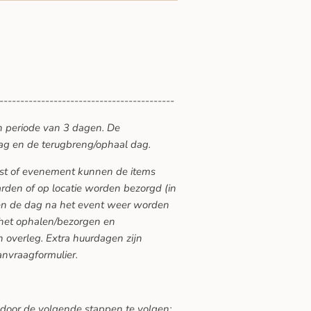
------------------------------------------
n periode van 3 dagen. De
ag en de terugbreng/ophaal dag.
eest of evenement kunnen de items
den of op locatie worden bezorgd (in
ten de dag na het event weer worden
 het ophalen/bezorgen en
 overleg. Extra huurdagen zijn
anvraagformulier.
 door de volgende stappen te volgen: