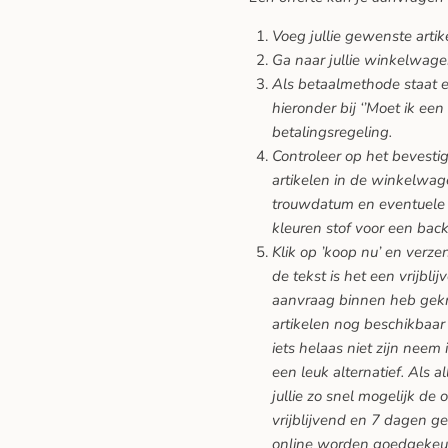
Voeg jullie gewenste arti
Ga naar jullie winkelwage
Als betaalmethode staat er
hieronder bij ‘’Moet ik een
betalingsregeling.
Controleer op het bevesti
artikelen in de winkelwage
trouwdatum en eventuele 
kleuren stof voor een back
Klik op ’koop nu’ en verze
de tekst is het een vrijblij
aanvraag binnen heb gekreg
artikelen nog beschikbaar 
iets helaas niet zijn neem 
een leuk alternatief. Als a
jullie zo snel mogelijk de 
vrijblijvend en 7 dagen ge
online worden goedgekeu