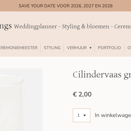
SAVE YOUR DATE VOOR 2026, 2027 EN 2028
ings
Weddingplanner - Styling & bloemen - Cere
EREMONIEMEESTER
STYLING
VERHUUR
PORTFOLIO
O
Cilindervaas g
€ 2,00
In winkelwag