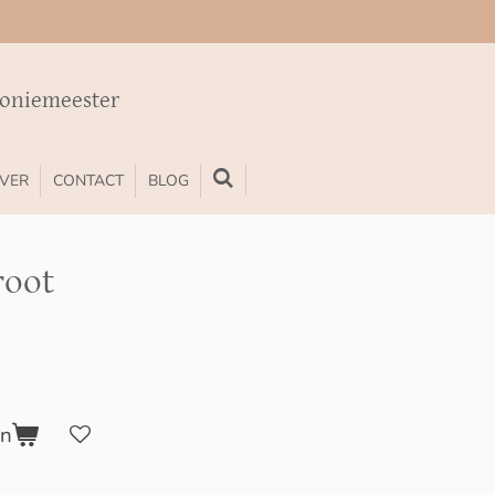
moniemeester
VER
CONTACT
BLOG
root
en