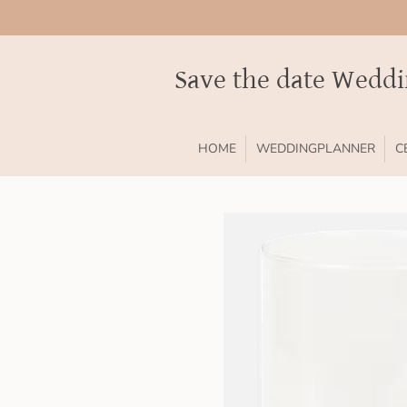
Ga
direct
naar
Save the date Wedd
de
hoofdinhoud
HOME
WEDDINGPLANNER
C