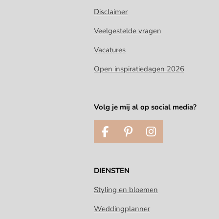
Disclaimer
Veelgestelde vragen
Vacatures
Open inspiratiedagen 2026
Volg je mij al op social media?
F
P
I
a
i
n
c
n
s
e
t
t
DIENSTEN
b
e
a
o
r
g
Styling en bloemen
o
e
r
Weddingplanner
k
s
a