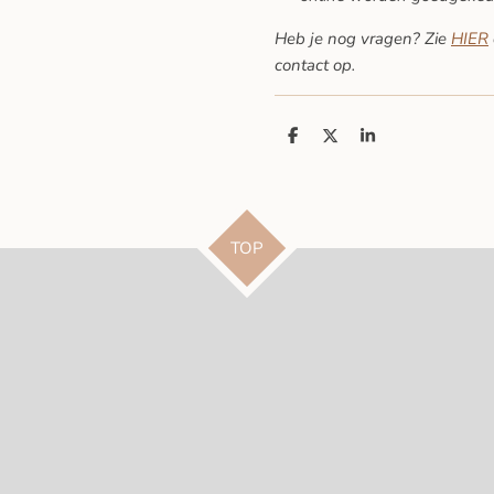
Heb je nog vragen? Zie
HIER
contact op.
D
D
S
e
e
h
l
e
a
e
l
r
n
e
TOP