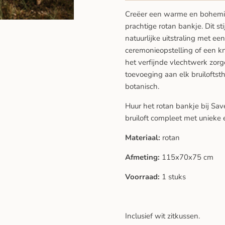
Creëer een warme en bohemian 
prachtige rotan bankje. Dit st
natuurlijke uitstraling met ee
ceremonieopstelling of een kn
het verfijnde vlechtwerk zorge
toevoeging aan elk bruiloftst
botanisch.
Huur het rotan bankje bij Sa
bruiloft compleet met unieke e
Materiaal:
rotan
Afmeting:
115x70x75 cm
Voorraad:
1 stuks
Inclusief wit zitkussen.