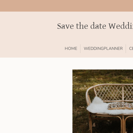
Ga
direct
naar
Save the date Wedd
de
hoofdinhoud
HOME
WEDDINGPLANNER
C