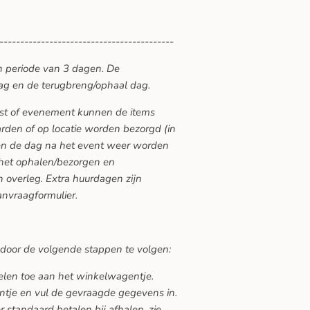
------------------------------------------
n periode van 3 dagen. De
ag en de terugbreng/ophaal dag.
eest of evenement kunnen de items
den of op locatie worden bezorgd (in
ten de dag na het event weer worden
 het ophalen/bezorgen en
 overleg. Extra huurdagen zijn
anvraagformulier.
 door de volgende stappen te volgen:
kelen toe aan het winkelwagentje.
ntje en vul de gevraagde gegevens in.
 standaard betalen bij afhalen, zie