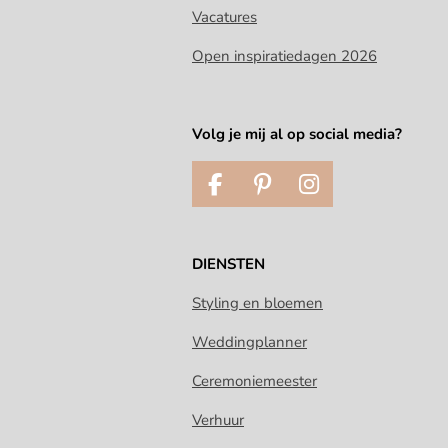
Vacatures
Open inspiratiedagen 2026
Volg je mij al op social media?
F
P
I
a
i
n
c
n
s
e
t
t
DIENSTEN
b
e
a
o
r
g
Styling en bloemen
o
e
r
Weddingplanner
k
s
a
t
m
Ceremoniemeester
Verhuur