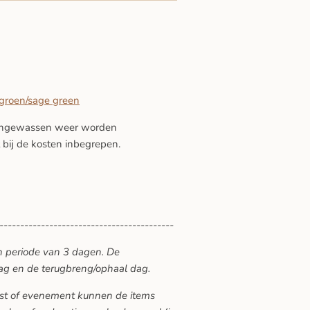
htgroen/sage green
 ongewassen weer worden
 bij de kosten inbegrepen.
------------------------------------------
n periode van 3 dagen. De
ag en de terugbreng/ophaal dag.
eest of evenement kunnen de items