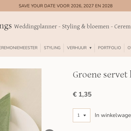
SAVE YOUR DATE VOOR 2026, 2027 EN 2028
ings
Weddingplanner - Styling & bloemen - Cere
EREMONIEMEESTER
STYLING
VERHUUR
PORTFOLIO
O
Groene servet
€ 1,35
In winkelwag