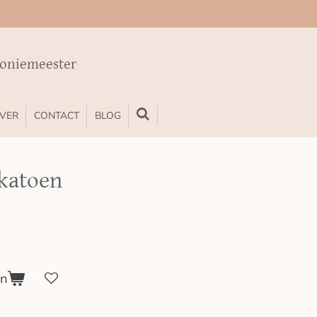
moniemeester
VER
CONTACT
BLOG
 katoen
en