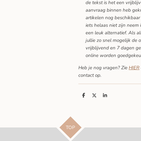
de tekst is het een vrijblij
aanvraag binnen heb gekreg
artikelen nog beschikbaar 
iets helaas niet zijn neem 
een leuk alternatief. Als a
jullie zo snel mogelijk de 
vrijblijvend en 7 dagen ge
online worden goedgekeu
Heb je nog vragen? Zie
HIER
contact op.
D
D
S
e
e
h
l
e
a
e
l
r
n
e
TOP