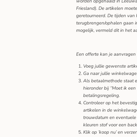
worden opgehaald in Leeuwar
Friesland). De artikelen moe
geretourneerd. De tijden van
terugbrengen/ophalen gaan in
mogelijk, vermeld dit in het a
Een offerte kan je aanvragen
Voeg jullie gewenste arti
Ga naar jullie winkelwage
Als betaalmethode staat er
hieronder bij ‘’Moet ik een
betalingsregeling.
Controleer op het bevesti
artikelen in de winkelwage
trouwdatum en eventuele 
kleuren stof voor een back
Klik op ’koop nu’ en verze