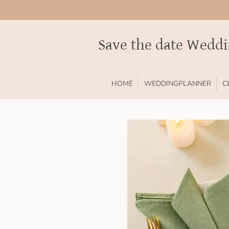
Ga
direct
naar
Save the date Wedd
de
hoofdinhoud
HOME
WEDDINGPLANNER
C