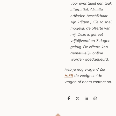
voor eventueel een leuk
alternatief. Als alle
artikelen beschikbaar
zijn krijgen jullie zo snel
mogelijk de offerte van
mij. Deze is geheel
vrijblijvend en 7 dagen
geldig. De offerte kan
gemakkelijk online
worden goedgekeurd.
Heb je nog vragen? Zie
HIER
de veelgestelde
vragen
of neem contact op.
D
D
S
D
e
e
h
e
l
e
a
l
e
l
r
e
n
e
n