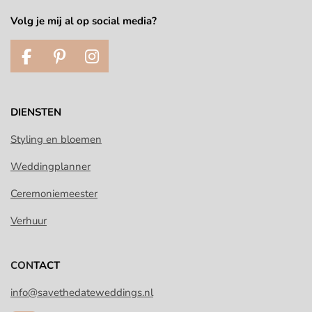
Volg je mij al op social media?
F
P
I
a
i
n
c
n
s
e
t
t
DIENSTEN
b
e
a
o
r
g
Styling en bloemen
o
e
r
Weddingplanner
k
s
a
t
m
Ceremoniemeester
Verhuur
CON
TACT
info@savethedateweddings.nl