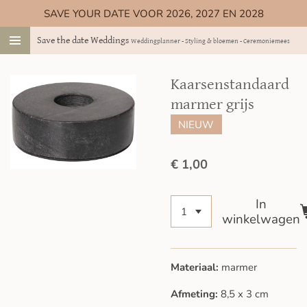
SAVE YOUR DATE VOOR 2026, 2027 EN 2028
Ga
direct
Save the date Weddings
Weddingplanner - Styling & bloemen - Ceremoniemeester
naar
de
hoofdinhoud
Kaarsenstandaard
marmer grijs
NIEUW
€ 1,00
In
winkelwagen
Materiaal:
marmer
Afmeting:
8,5 x 3 cm