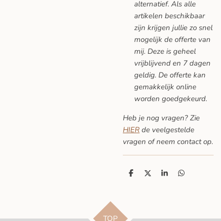
alternatief. Als alle
artikelen beschikbaar
zijn krijgen jullie zo snel
mogelijk de offerte van
mij. Deze is geheel
vrijblijvend en 7 dagen
geldig. De offerte kan
gemakkelijk online
worden goedgekeurd.
Heb je nog vragen? Zie
HIER
de veelgestelde
vragen
of neem contact op.
D
D
S
D
e
e
h
e
l
e
a
l
e
l
r
e
n
e
n
TOP