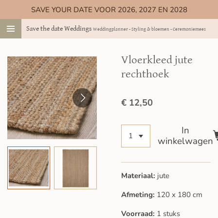
SAVE YOUR DATE VOOR 2026, 2027 EN 2028
Ga
direct
Save the date Weddings
Weddingplanner - Styling & bloemen - Ceremoniemeester
naar
de
hoofdinhoud
Vloerkleed jute
rechthoek
€ 12,50
In
winkelwagen
Materiaal:
jute
Afmeting:
120 x 180 cm
Voorraad:
1 stuks