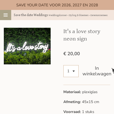
SAVE YOUR DATE VOOR 2026, 2027 EN 2028
Ga
direct
Save the date Weddings
Weddingplanner - Styling & bloemen - Ceremoniemeester
naar
de
hoofdinhoud
It's a love story
neon sign
€ 20,00
In
winkelwagen
Materiaal:
plexiglas
Afmeting:
45x15
cm
Voorraad:
1 stuks