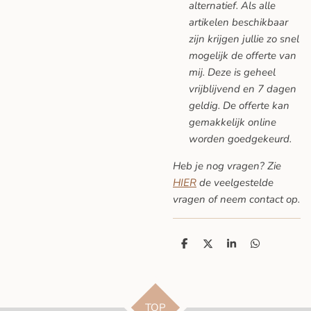
alternatief. Als alle
artikelen beschikbaar
zijn krijgen jullie zo snel
mogelijk de offerte van
mij. Deze is geheel
vrijblijvend en 7 dagen
geldig. De offerte kan
gemakkelijk online
worden goedgekeurd.
Heb je nog vragen? Zie
HIER
de veelgestelde
vragen
of neem contact op.
D
D
S
D
e
e
h
e
l
e
a
l
e
l
r
e
n
e
n
TOP