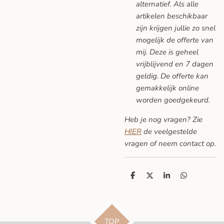
alternatief. Als alle
artikelen beschikbaar
zijn krijgen jullie zo snel
mogelijk de offerte van
mij. Deze is geheel
vrijblijvend en 7 dagen
geldig. De offerte kan
gemakkelijk online
worden goedgekeurd.
Heb je nog vragen? Zie
HIER
de veelgestelde
vragen
of neem contact op.
D
D
S
D
e
e
h
e
l
e
a
l
e
l
r
e
n
e
n
TOP