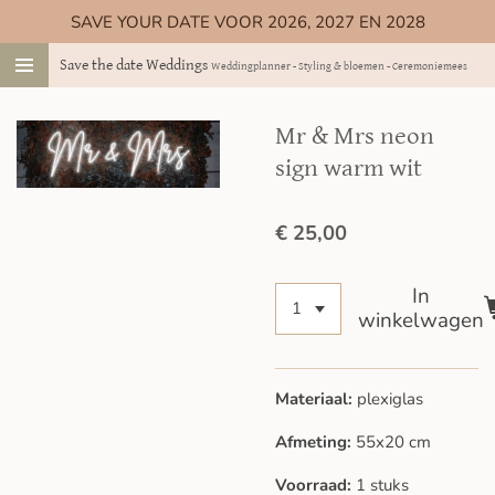
SAVE YOUR DATE VOOR 2026, 2027 EN 2028
Ga
direct
Save the date Weddings
Weddingplanner - Styling & bloemen - Ceremoniemeester
naar
de
hoofdinhoud
Mr & Mrs neon
sign warm wit
€ 25,00
In
winkelwagen
Materiaal:
plexiglas
Afmeting:
55x20
cm
Voorraad:
1 stuks