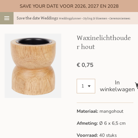
SAVE YOUR DATE VOOR 2026, 2027 EN 2028
Ga
direct
Save the date Weddings
Weddingplanner - Styling & bloemen - Ceremoniemeester
naar
de
hoofdinhoud
Waxinelichthoude
r hout
€ 0,75
In
winkelwagen
Materiaal:
mangohout
Afmeting:
Ø 6 x 6,5 cm
Voorraad:
40 stuks