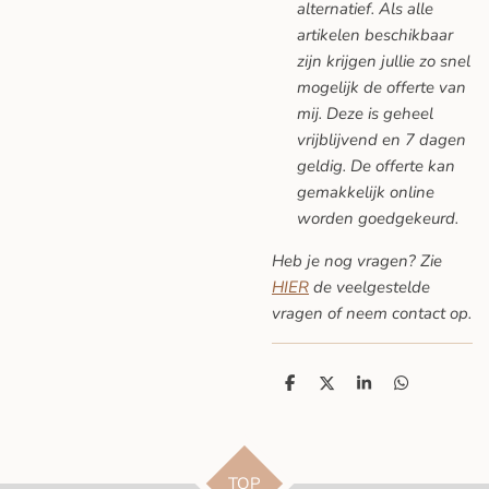
alternatief. Als alle
artikelen beschikbaar
zijn krijgen jullie zo snel
mogelijk de offerte van
mij. Deze is geheel
vrijblijvend en 7 dagen
geldig. De offerte kan
gemakkelijk online
worden goedgekeurd.
Heb je nog vragen? Zie
HIER
de veelgestelde
vragen
of neem contact op.
D
D
S
D
e
e
h
e
l
e
a
l
e
l
r
e
n
e
n
TOP