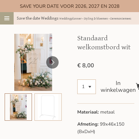
SAVE YOUR DATE VOOR 2026, 2027 EN 2028
Ga
direct
Save the date Weddings
Weddingplanner - Styling & bloemen - Ceremoniemeester
naar
de
hoofdinhoud
Standaard
welkomstbord wit
€ 8,00
In
winkelwagen
Materiaal:
metaal
Afmeting:
99x46x150
(BxDxH)