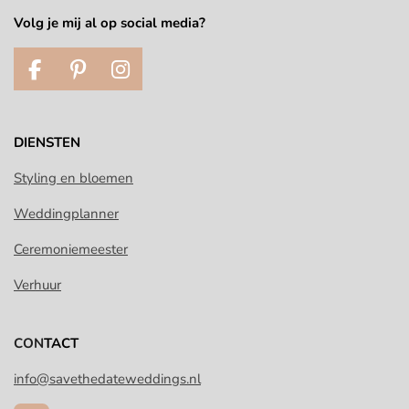
Volg je mij al op social media?
F
P
I
a
i
n
c
n
s
e
t
t
DIENSTEN
b
e
a
o
r
g
Styling en bloemen
o
e
r
Weddingplanner
k
s
a
t
m
Ceremoniemeester
Verhuur
CON
TACT
info@savethedateweddings.nl