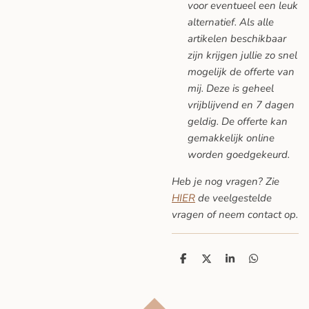
voor eventueel een leuk
alternatief. Als alle
artikelen beschikbaar
zijn krijgen jullie zo snel
mogelijk de offerte van
mij. Deze is geheel
vrijblijvend en 7 dagen
geldig. De offerte kan
gemakkelijk online
worden goedgekeurd.
Heb je nog vragen? Zie
HIER
de veelgestelde
vragen
of neem contact op.
D
D
S
D
e
e
h
e
l
e
a
l
e
l
r
e
n
e
n