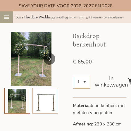
SAVE YOUR DATE VOOR 2026, 2027 EN 2028
Ga
direct
Save the date Weddings
Weddingplanner - Styling & bloemen - Ceremoniemeester
naar
de
hoofdinhoud
Backdrop
berkenhout
€ 65,00
In
winkelwagen
Materiaal:
berkenhout met
metalen vloerplaten
Afmeting:
230 x 230 cm