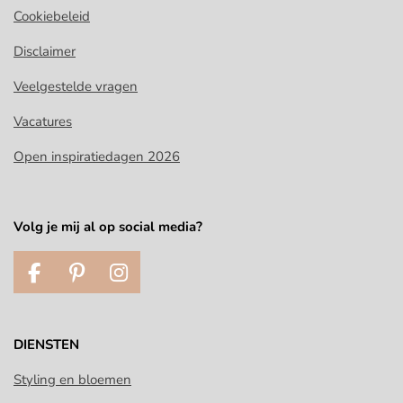
Cookiebeleid
Disclaimer
Veelgestelde vragen
Vacatures
Open inspiratiedagen 2026
Volg je mij al op social media?
F
P
I
a
i
n
c
n
s
e
t
t
DIENSTEN
b
e
a
o
r
g
Styling en bloemen
o
e
r