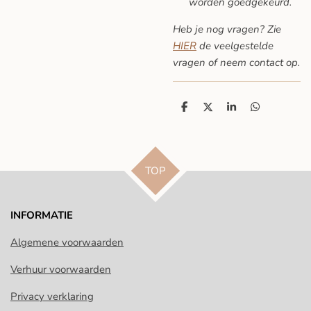
worden goedgekeurd.
Heb je nog vragen? Zie
HIER
de veelgestelde
vragen
of neem contact op.
D
D
S
D
e
e
h
e
l
e
a
l
e
l
r
e
n
e
n
TOP
INFORMATIE
Algemene voorwaarden
Verhuur voorwaarden
Privacy verklaring