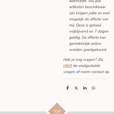
alternatief. Als alle
artikelen beschikbaar
zijn krijgen jullie zo snel
mogelijk de offerte van
mij. Deze is geheel
vrijblijvend en 7 dagen
geldig. De offerte kan
gemakkelijk online
worden goedgekeurd.
Heb je nog vragen? Zie
HIER
de veelgestelde
vragen
of neem contact op.
D
D
S
D
e
e
h
e
l
e
a
l
e
l
r
e
n
e
n
TOP