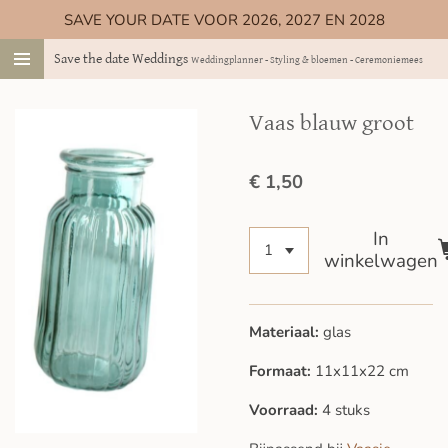
SAVE YOUR DATE VOOR 2026, 2027 EN 2028
Ga
direct
Save the date Weddings
Weddingplanner - Styling & bloemen - Ceremoniemeester
naar
de
hoofdinhoud
Vaas blauw groot
€ 1,50
In
winkelwagen
Materiaal:
glas
Formaat:
11x11x22 cm
Voorraad:
4 stuks