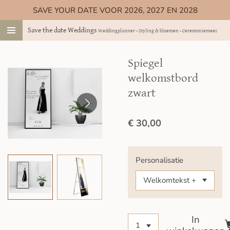
SAVE YOUR DATE VOOR 2026, 2027 EN 2028
Ga
direct
Save the date Weddings
Weddingplanner - Styling & bloemen - Ceremoniemeester
naar
de
hoofdinhoud
Spiegel
welkomstbord
zwart
€ 30,00
Personalisatie
In