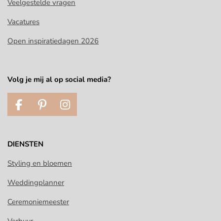
Veelgestelde vragen
Vacatures
Open inspiratiedagen 2026
Volg je mij al op social media?
F
P
I
a
i
n
c
n
s
e
t
t
DIENSTEN
b
e
a
o
r
g
Styling en bloemen
o
e
r
Weddingplanner
k
s
a
t
m
Ceremoniemeester