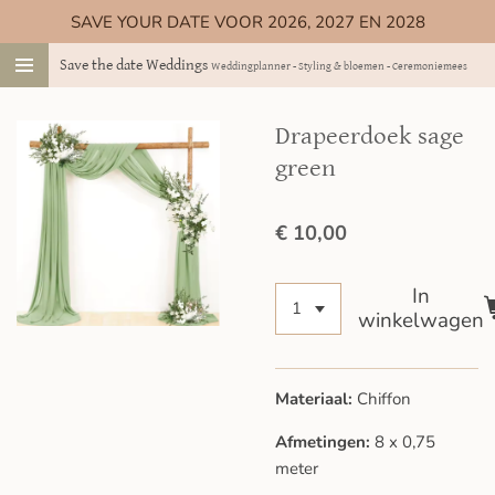
SAVE YOUR DATE VOOR 2026, 2027 EN 2028
Ga
direct
Save the date Weddings
Weddingplanner - Styling & bloemen - Ceremoniemeester
naar
de
hoofdinhoud
Drapeerdoek sage
green
€ 10,00
In
winkelwagen
Materiaal:
Chiffon
Afmetingen:
8 x 0,75
meter