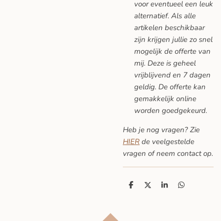
voor eventueel een leuk
alternatief. Als alle
artikelen beschikbaar
zijn krijgen jullie zo snel
mogelijk de offerte van
mij. Deze is geheel
vrijblijvend en 7 dagen
geldig. De offerte kan
gemakkelijk online
worden goedgekeurd.
Heb je nog vragen? Zie
HIER
de veelgestelde
vragen
of neem contact op.
D
D
S
D
e
e
h
e
l
e
a
l
e
l
r
e
n
e
n