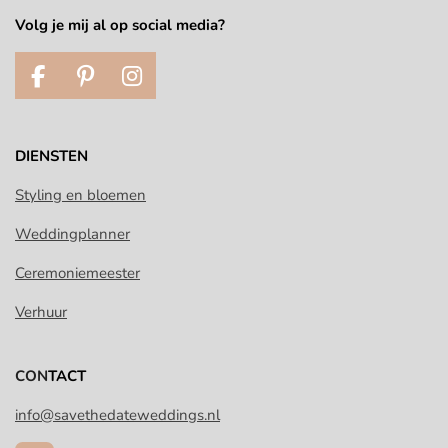
Volg je mij al op social media?
F
P
I
a
i
n
c
n
s
e
t
t
DIENSTEN
b
e
a
o
r
g
Styling en bloemen
o
e
r
Weddingplanner
k
s
a
t
m
Ceremoniemeester
Verhuur
CON
TACT
info@savethedateweddings.nl