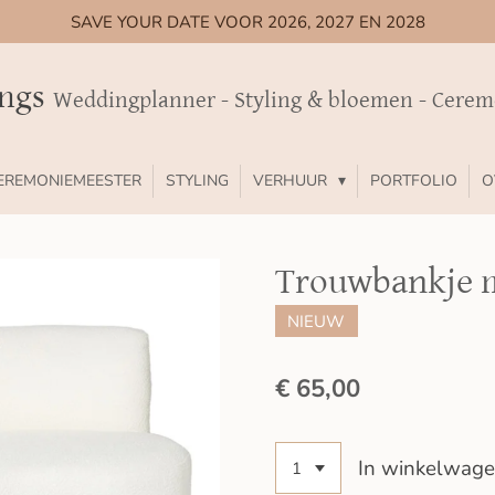
SAVE YOUR DATE VOOR 2026, 2027 EN 2028
ings
Weddingplanner - Styling & bloemen - Cere
EREMONIEMEESTER
STYLING
VERHUUR
PORTFOLIO
O
Trouwbankje m
NIEUW
€ 65,00
In winkelwag