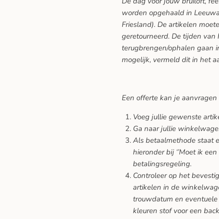
De dag voor jouw bruiloft, f
worden opgehaald in Leeuwar
Friesland). De artikelen moe
geretourneerd. De tijden van
terugbrengen/ophalen gaan in
mogelijk, vermeld dit in het a
Een offerte kan je aanvragen
Voeg jullie gewenste arti
Ga naar jullie winkelwage
Als betaalmethode staat er
hieronder bij ‘’Moet ik een
betalingsregeling.
Controleer op het bevesti
artikelen in de winkelwage
trouwdatum en eventuele 
kleuren stof voor een back