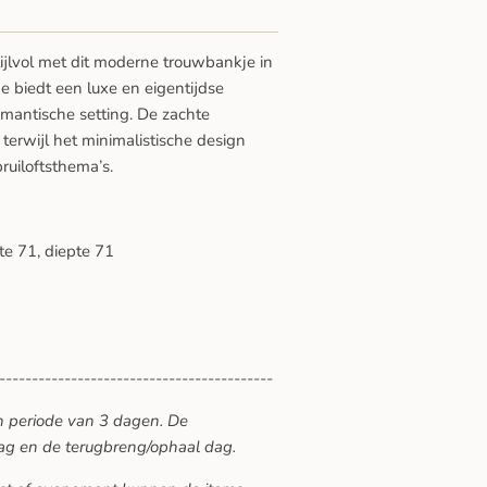
tijlvol met dit moderne trouwbankje in
je biedt een luxe en eigentijdse
romantische setting. De zachte
 terwijl het minimalistische design
bruiloftsthema’s.
e 71, diepte 71
------------------------------------------
n periode van 3 dagen. De
ag en de terugbreng/ophaal dag.