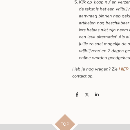
Klik op ’koop nu’ en verze
de tekst is het een vrijblij
aanvraag binnen heb gekreg
artikelen nog beschikbaar 
iets helaas niet zijn neem 
een leuk alternatief. Als a
jullie zo snel mogelijk de 
vrijblijvend en 7 dagen ge
online worden goedgekeu
Heb je nog vragen? Zie
HIER
contact op.
D
D
S
e
e
h
l
e
a
e
l
r
n
e
TOP