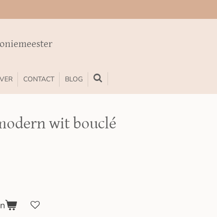
moniemeester
VER
CONTACT
BLOG
odern wit bouclé
en