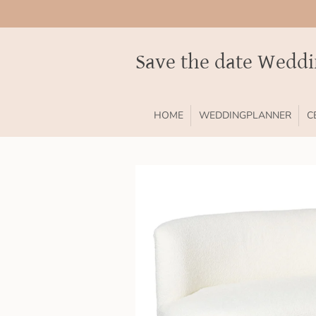
Ga
direct
naar
Save the date Wedd
de
hoofdinhoud
HOME
WEDDINGPLANNER
C