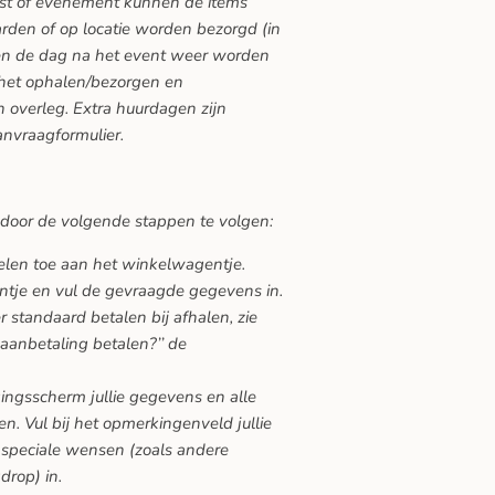
eest of evenement kunnen de items
den of op locatie worden bezorgd (in
ten de dag na het event weer worden
 het ophalen/bezorgen en
 overleg. Extra huurdagen zijn
anvraagformulier.
 door de volgende stappen te volgen:
kelen toe aan het winkelwagentje.
ntje en vul de gevraagde gegevens in.
 standaard betalen bij afhalen, zie
 aanbetaling betalen?’’ de
gingsscherm jullie gegevens en alle
n. Vul bij het opmerkingenveld jullie
speciale wensen (zoals andere
drop) in.