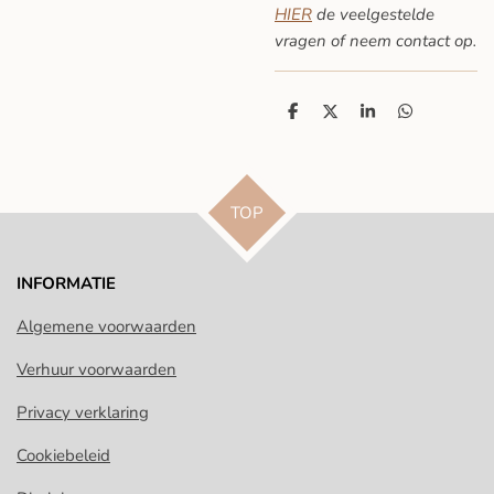
HIER
de veelgestelde
vragen
of neem contact op.
D
D
S
D
e
e
h
e
l
e
a
l
e
l
r
e
n
e
n
TOP
INFORMATIE
Algemene voorwaarden
Verhuur voorwaarden
Privacy verklaring
Cookiebeleid