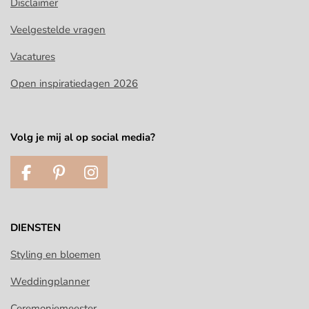
Disclaimer
Veelgestelde vragen
Vacatures
Open inspiratiedagen 2026
Volg je mij al op social media?
F
P
I
a
i
n
c
n
s
e
t
t
DIENSTEN
b
e
a
o
r
g
Styling en bloemen
o
e
r
Weddingplanner
k
s
a
t
m
Ceremoniemeester