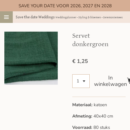
SAVE YOUR DATE VOOR 2026, 2027 EN 2028
Ga
direct
Save the date Weddings
Weddingplanner - Styling & bloemen - Ceremoniemeester
naar
de
hoofdinhoud
Servet
donkergroen
€ 1,25
In
winkelwagen
Materiaal:
katoen
Afmeting:
40x40 cm
Voorraad:
80 stuks