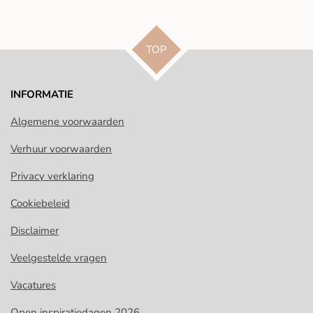
l
e
a
l
e
l
r
e
n
e
n
TOP
INFORMATIE
Algemene voorwaarden
Verhuur voorwaarden
Privacy verklaring
Cookiebeleid
Disclaimer
Veelgestelde vragen
Vacatures
Open inspiratiedagen 2026