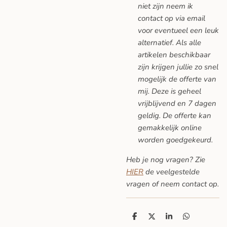
niet zijn neem ik
contact op via email
voor eventueel een leuk
alternatief. Als alle
artikelen beschikbaar
zijn krijgen jullie zo snel
mogelijk de offerte van
mij. Deze is geheel
vrijblijvend en 7 dagen
geldig. De offerte kan
gemakkelijk online
worden goedgekeurd.
Heb je nog vragen? Zie
HIER
de veelgestelde
vragen
of neem contact op.
D
D
S
D
e
e
h
e