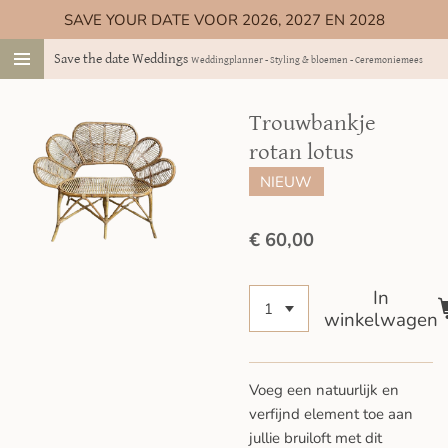
SAVE YOUR DATE VOOR 2026, 2027 EN 2028
Ga
direct
Save the date Weddings
Weddingplanner - Styling & bloemen - Ceremoniemeester
naar
de
hoofdinhoud
Trouwbankje
rotan lotus
NIEUW
€ 60,00
In
winkelwagen
Voeg een natuurlijk en
verfijnd element toe aan
jullie bruiloft met dit