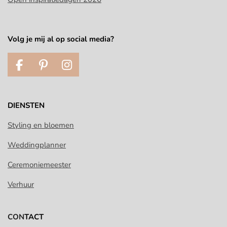
Volg je mij al op social media?
F
P
I
a
i
n
c
n
s
e
t
t
DIENSTEN
b
e
a
o
r
g
Styling en bloemen
o
e
r
Weddingplanner
k
s
a
t
m
Ceremoniemeester
Verhuur
CON
TACT