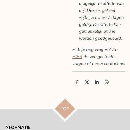
mogelijk de offerte van
mij. Deze is geheel
vrijblijvend en 7 dagen
geldig. De offerte kan
gemakkelijk online
worden goedgekeurd.
Heb je nog vragen? Zie
HIER
de veelgestelde
vragen
of neem contact op.
D
D
S
D
e
e
h
e
l
e
a
l
e
l
r
e
n
e
n
TOP
INFORMATIE