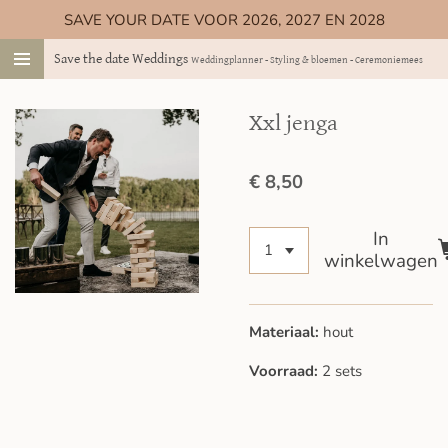
SAVE YOUR DATE VOOR 2026, 2027 EN 2028
Ga
direct
Save the date Weddings
Weddingplanner - Styling & bloemen - Ceremoniemeester
naar
de
hoofdinhoud
Xxl jenga
€ 8,50
In
winkelwagen
Materiaal:
hout
Voorraad:
2 sets