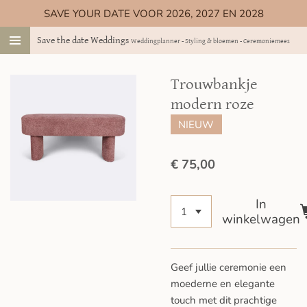
SAVE YOUR DATE VOOR 2026, 2027 EN 2028
Ga
direct
Save the date Weddings
Weddingplanner - Styling & bloemen - Ceremoniemeester
naar
de
hoofdinhoud
Trouwbankje
modern roze
NIEUW
€ 75,00
In
winkelwagen
Geef jullie ceremonie een
moederne en elegante
touch met dit prachtige