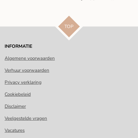
e
e
h
e
l
e
a
l
e
l
r
e
n
e
n
TOP
INFORMATIE
Algemene voorwaarden
Verhuur voorwaarden
Privacy verklaring
Cookiebeleid
Disclaimer
Veelgestelde vragen
Vacatures