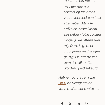
Mocht er iets helaas
niet zijn neem ik
contact op via email
voor eventueel een leuk
alternatief. Als alle
artikelen beschikbaar
zijn krijgen jullie zo snel
mogelijk de offerte van
mij. Deze is geheel
vrijblijvend en 7 dagen
geldig. De offerte kan
gemakkelijk online
worden goedgekeurd.
Heb je nog vragen? Zie
HIER
de veelgestelde
vragen
of neem contact op.
D
D
S
D