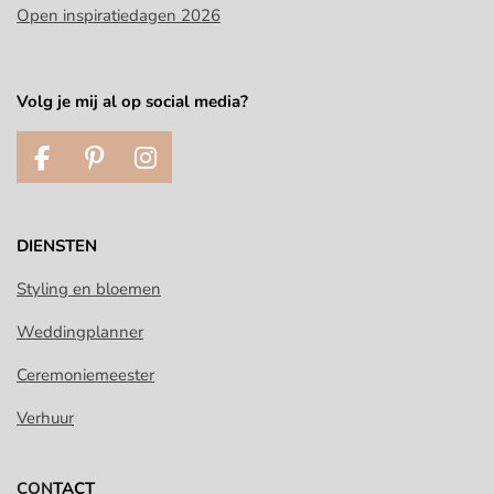
Open inspiratiedagen 2026
Volg je mij al op social media?
F
P
I
a
i
n
c
n
s
e
t
t
DIENSTEN
b
e
a
o
r
g
Styling en bloemen
o
e
r
Weddingplanner
k
s
a
t
m
Ceremoniemeester
Verhuur
CON
TACT