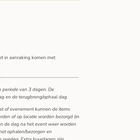
et in aanraking komen met
------------------------------------------
n periode van 3 dagen. De
ag en de terugbreng/ophaal dag.
eest of evenement kunnen de items
den of op locatie worden bezorgd (in
ten de dag na het event weer worden
 het ophalen/bezorgen en
 overleg. Extra huurdagen zijn