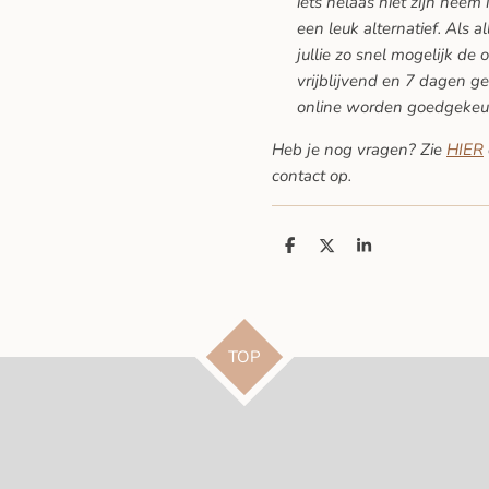
iets helaas niet zijn neem 
een leuk alternatief. Als a
jullie zo snel mogelijk de 
vrijblijvend en 7 dagen ge
online worden goedgekeu
Heb je nog vragen? Zie
HIER
contact op.
D
D
S
e
e
h
l
e
a
e
l
r
n
e
TOP