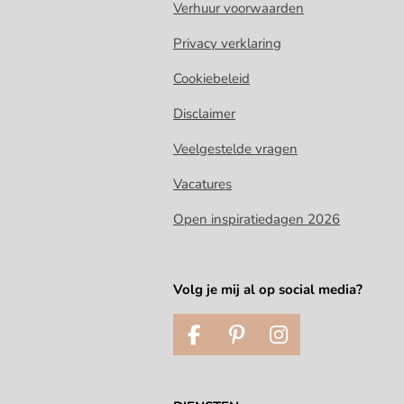
Verhuur voorwaarden
Privacy verklaring
Cookiebeleid
Disclaimer
Veelgestelde vragen
Vacatures
Open inspiratiedagen 2026
Volg je mij al op social media?
F
P
I
a
i
n
c
n
s
e
t
t