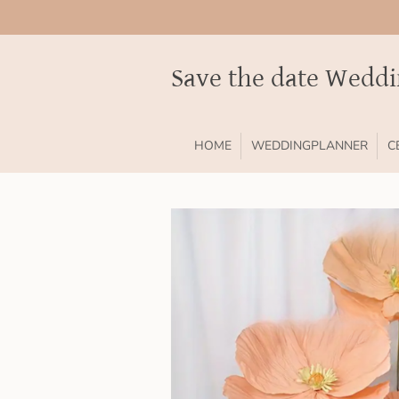
Ga
direct
naar
Save the date Wedd
de
hoofdinhoud
HOME
WEDDINGPLANNER
C