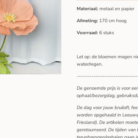
Materiaal:
metaal en papier
Afmeting:
170 cm hoog
Voorraad:
6 stuks
Let op: de bloemen mogen ni
water/regen.
---------------------------------
De genoemde prijs is voor ee
ophaal/bezorgdag, gebruiksd
De dag voor jouw bruiloft, f
worden opgehaald in Leeuwar
Friesland). De artikelen moe
geretourneerd. De tijden van
terugbrengen/ophalen gaan in