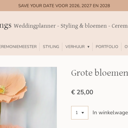
SAVE YOUR DATE VOOR 2026, 2027 EN 2028
ings
Weddingplanner - Styling & bloemen - Cere
EREMONIEMEESTER
STYLING
VERHUUR
PORTFOLIO
O
Grote bloemen
€ 25,00
In winkelwag