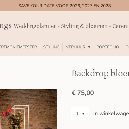
SAVE YOUR DATE VOOR 2026, 2027 EN 2028
ings
Weddingplanner - Styling & bloemen - Cere
EREMONIEMEESTER
STYLING
VERHUUR
PORTFOLIO
O
Backdrop bloe
€ 75,00
In winkelwag