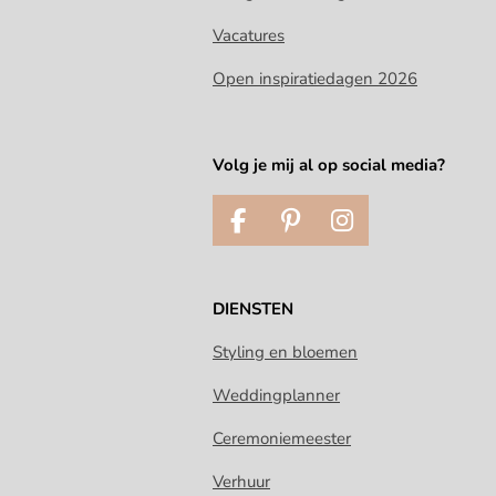
Vacatures
Open inspiratiedagen 2026
Volg je mij al op social media?
F
P
I
a
i
n
c
n
s
e
t
t
DIENSTEN
b
e
a
o
r
g
Styling en bloemen
o
e
r
Weddingplanner
k
s
a
t
m
Ceremoniemeester
Verhuur