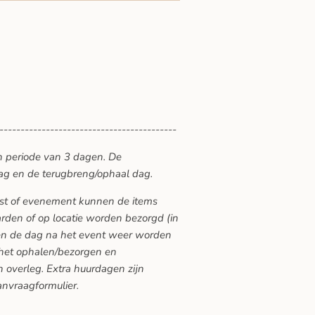
------------------------------------------
n periode van 3 dagen. De
ag en de terugbreng/ophaal dag.
eest of evenement kunnen de items
den of op locatie worden bezorgd (in
ten de dag na het event weer worden
 het ophalen/bezorgen en
 overleg. Extra huurdagen zijn
anvraagformulier.