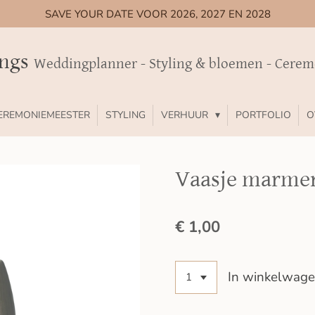
SAVE YOUR DATE VOOR 2026, 2027 EN 2028
ings
Weddingplanner - Styling & bloemen - Cere
EREMONIEMEESTER
STYLING
VERHUUR
PORTFOLIO
O
Vaasje marme
€ 1,00
In winkelwag