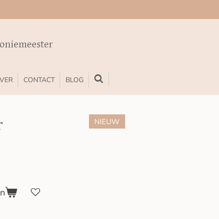
moniemeester
VER
CONTACT
BLOG
r
NIEUW
en