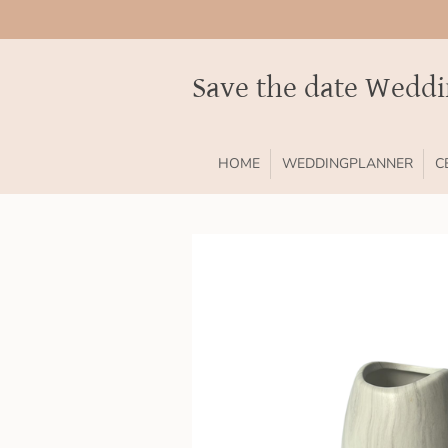
Ga
direct
naar
Save the date Wedd
de
hoofdinhoud
HOME
WEDDINGPLANNER
C