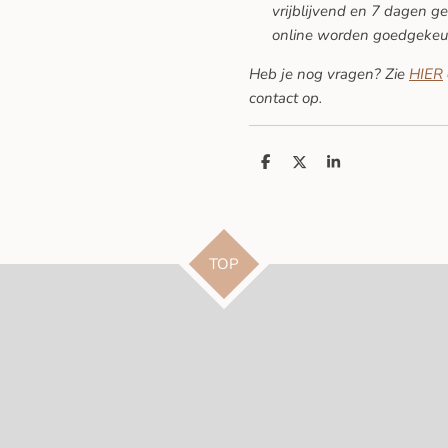
vrijblijvend en 7 dagen ge
online worden goedgekeu
Heb je nog vragen? Zie
HIER
contact op.
D
D
S
e
e
h
l
e
a
e
l
r
n
e
TOP