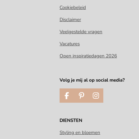
Cookiebeleid
Disclaimer
Veelgestelde vragen
Vacatures
Open inspiratiedagen 2026
Volg je mij al op social media?
F
P
I
a
i
n
c
n
s
e
t
t
DIENSTEN
b
e
a
o
r
g
Styling en bloemen