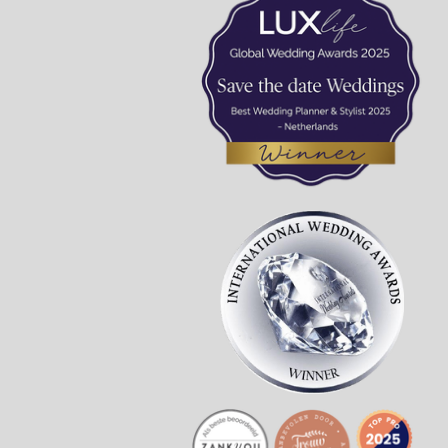
A
p
p