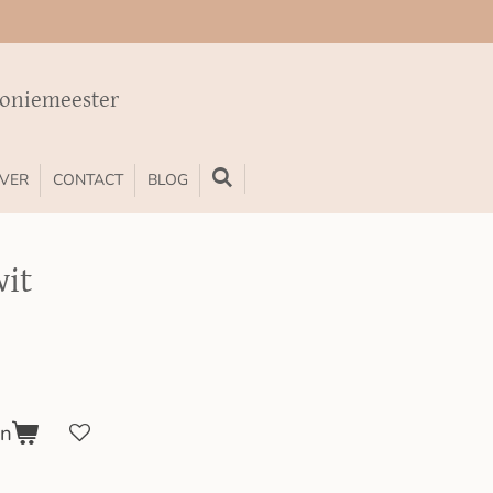
moniemeester
VER
CONTACT
BLOG
wit
en