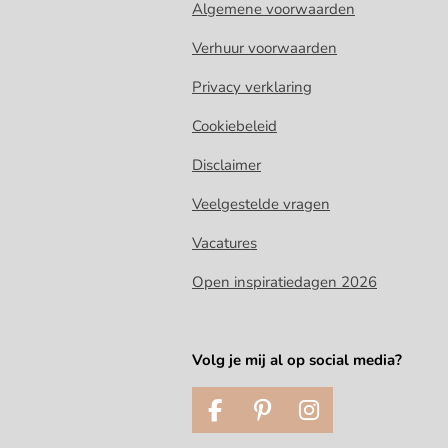
Algemene voorwaarden
Verhuur voorwaarden
Privacy verklaring
Cookiebeleid
Disclaimer
Veelgestelde vragen
Vacatures
Open inspiratiedagen 2026
Volg je mij al op social media?
F
P
I
a
i
n