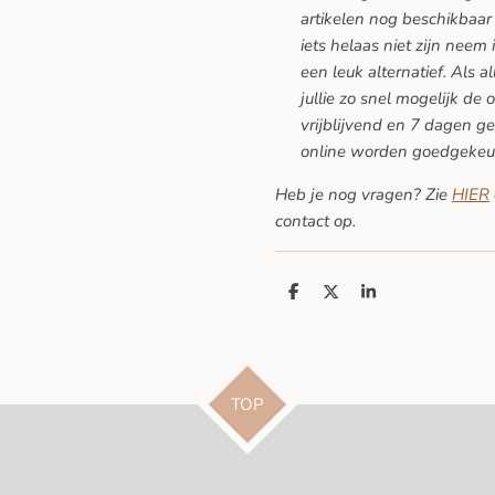
artikelen nog beschikbaar 
iets helaas niet zijn neem 
een leuk alternatief. Als a
jullie zo snel mogelijk de 
vrijblijvend en 7 dagen ge
online worden goedgekeu
Heb je nog vragen? Zie
HIER
contact op.
D
D
S
e
e
h
l
e
a
e
l
r
n
e
TOP