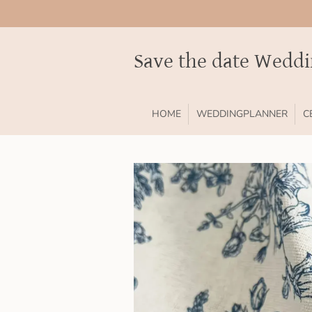
Ga
direct
naar
Save the date Wedd
de
hoofdinhoud
HOME
WEDDINGPLANNER
C