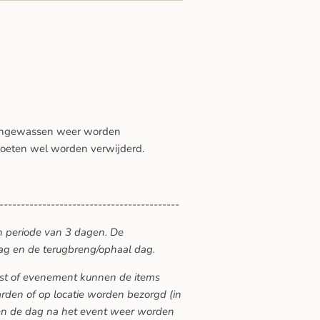
 ongewassen weer worden
moeten wel worden verwijderd.
------------------------------------------
n periode van 3 dagen. De
ag en de terugbreng/ophaal dag.
eest of evenement kunnen de items
den of op locatie worden bezorgd (in
ten de dag na het event weer worden