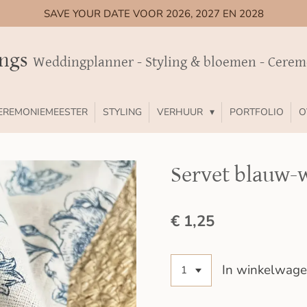
SAVE YOUR DATE VOOR 2026, 2027 EN 2028
ings
Weddingplanner - Styling & bloemen - Cere
EREMONIEMEESTER
STYLING
VERHUUR
PORTFOLIO
O
Servet blauw-
€ 1,25
In winkelwag