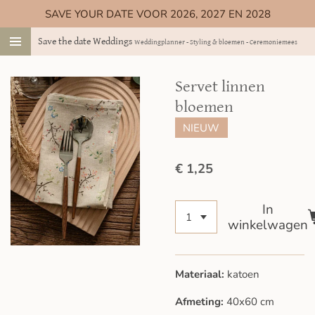
SAVE YOUR DATE VOOR 2026, 2027 EN 2028
Ga
direct
Save the date Weddings
Weddingplanner - Styling & bloemen - Ceremoniemeester
naar
de
hoofdinhoud
Servet linnen
bloemen
NIEUW
€ 1,25
In
winkelwagen
Materiaal:
katoen
Afmeting:
40x60 cm