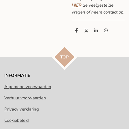
HIER
de veelgestelde
vragen
of neem contact op.
D
D
S
D
e
e
h
e
l
e
a
l
e
l
r
e
n
e
n
TOP
INFORMATIE
Algemene voorwaarden
Verhuur voorwaarden
Privacy verklaring
Cookiebeleid