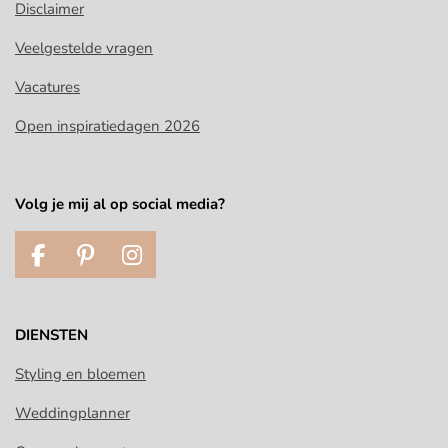
Disclaimer
Veelgestelde vragen
Vacatures
Open inspiratiedagen 2026
Volg je mij al op social media?
F
P
I
a
i
n
c
n
s
e
t
t
DIENSTEN
b
e
a
o
r
g
Styling en bloemen
o
e
r
Weddingplanner
k
s
a
t
m