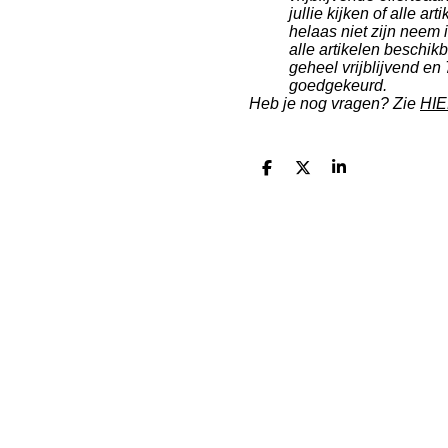
jullie kijken of alle a
helaas niet zijn neem i
alle artikelen beschikb
geheel vrijblijvend en
goedgekeurd.
Heb je nog vragen? Zie
HI
D
D
S
e
e
h
l
e
a
e
l
r
n
e