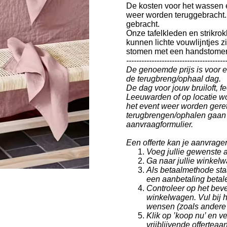
De kosten voor het wassen 
weer worden teruggebracht.
gebracht.
Onze tafelkleden en strikr
kunnen lichte vouwlijntjes zi
stomen met een handstomer
---------------------------------------
De genoemde prijs is voor 
de terugbreng/ophaal dag.
De dag voor jouw bruiloft, 
Leeuwarden of op locatie wo
het event weer worden gere
terugbrengen/ophalen gaan i
aanvraagformulier.
Een offerte kan je aanvrage
Voeg jullie gewenste a
Ga naar jullie winkel
Als betaalmethode staat
een aanbetaling betale
Controleer op het beve
winkelwagen. Vul bij 
wensen (zoals andere 
Klik op ’koop nu’ en ve
vrijblijvende offertea