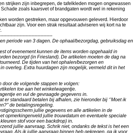
en strijken zijn inbegrepen, de tafelkleden mogen ongewassen
 Schade zoals kaarsvet of brandgaten wordt wel in rekening
okken worden gestreken, maar opgevouwen geleverd. Hierdoor
chtbaar zijn. Voor een strak resultaat adviseren wij kort na te
.
------------------------------------
een periode van 3 dagen. De ophaal/bezorgdag, gebruiksdag en
feest of evenement kunnen de items worden opgehaald in
rden bezorgd (in Friesland). De artikelen moeten de dag na
tourneerd. De tijden van het ophalen/bezorgen en
n overleg. Extra huurdagen zijn mogelijk, vermeld dit in het
n door de volgende stappen te volgen:
rtikelen toe aan het winkelwagentje.
wagentje en vul de gevraagde gegevens in.
 er standaard betalen bij afhalen, zie hieronder bij ‘’Moet ik
n?’’ de betalingsregeling.
stigingsscherm jullie gegevens en alle artikelen in de
het opmerkingenveld jullie trouwdatum en eventuele speciale
kleuren stof voor een backdrop) in.
rzend jullie aanvraag. Schrik niet, ondanks de tekst is het een
anvraag. Als ik jullie aanvraag binnen heb gekregen, ga ik voor