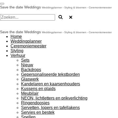
Ga
Save the date Weddings
Weddingplanner - Styling & bloemen - Ceremoniemeester
direct
naar
de
hoofdinhoud
Save the date Weddings
Weddingplanner - Styling & bloemen - Ceremoniemeester
Home
Weddingplanner
Ceremoniemeester
Styling
Verhuur
Sets
Nieuw
Backdrops
Gepersonaliseerde tekstborden
Glaswerk
Kandelaren en kaarsenhouders
Kussens en plaids
Meubilair
NEON, lichtletters en prikverlichting
Ringendoosjes
Servetten, lopers en tafellakens
Servies en bestek
Spellen