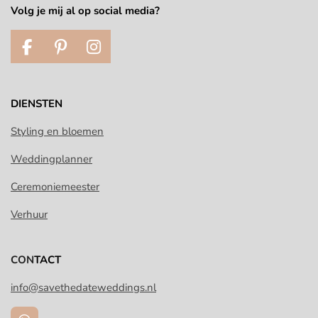
Volg je mij al op social media?
F
P
I
a
i
n
c
n
s
e
t
t
DIENSTEN
b
e
a
o
r
g
Styling en bloemen
o
e
r
Weddingplanner
k
s
a
t
m
Ceremoniemeester
Verhuur
CON
TACT
info@savethedateweddings.nl