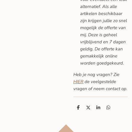
alternatief. Als alle
artikelen beschikbaar
zijn krijgen jullie zo snel
mogelijk de offerte van
mij. Deze is geheel
vrijblijvend en 7 dagen
geldig. De offerte kan
gemakkelijk online
worden goedgekeurd.
Heb je nog vragen? Zie
HIER
de veelgestelde
vragen
of neem contact op.
D
D
S
D
e
e
h
e
l
e
a
l
e
l
r
e
n
e
n