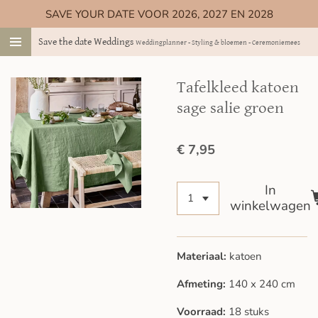
SAVE YOUR DATE VOOR 2026, 2027 EN 2028
Ga
direct
Save the date Weddings
Weddingplanner - Styling & bloemen - Ceremoniemeester
naar
de
hoofdinhoud
Tafelkleed katoen
sage salie groen
€ 7,95
In
winkelwagen
Materiaal:
katoen
Afmeting:
140 x 240 cm
Voorraad:
18 stuks