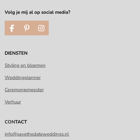
Volg je mij al op social media?
F
P
I
a
i
n
c
n
s
e
t
t
DIENSTEN
b
e
a
o
r
g
Styling en bloemen
o
e
r
Weddingplanner
k
s
a
t
m
Ceremoniemeester
Verhuur
CON
TACT
info@savethedateweddings.nl