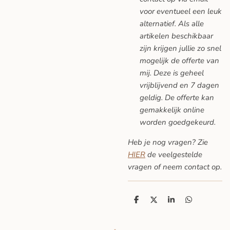
voor eventueel een leuk
alternatief. Als alle
artikelen beschikbaar
zijn krijgen jullie zo snel
mogelijk de offerte van
mij. Deze is geheel
vrijblijvend en 7 dagen
geldig. De offerte kan
gemakkelijk online
worden goedgekeurd.
Heb je nog vragen? Zie
HIER
de veelgestelde
vragen
of neem contact op.
D
D
S
D
e
e
h
e
l
e
a
l
e
l
r
e