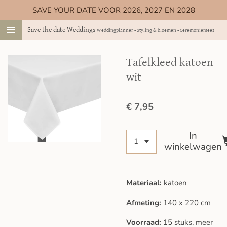
SAVE YOUR DATE VOOR 2026, 2027 EN 2028
Ga
direct
Save the date Weddings
Weddingplanner - Styling & bloemen - Ceremoniemeester
naar
de
hoofdinhoud
Tafelkleed katoen
wit
€ 7,95
In
winkelwagen
Materiaal:
katoen
Afmeting:
140 x 220 cm
Voorraad:
15 stuks, meer