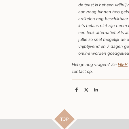
de tekst is het een vrijblij
aanvraag binnen heb gekreg
artikelen nog beschikbaar 
iets helaas niet zijn neem 
een leuk alternatief. Als a
jullie zo snel mogelijk de 
vrijblijvend en 7 dagen ge
online worden goedgekeu
Heb je nog vragen? Zie
HIER
contact op.
D
D
S
e
e
h
l
e
a
e
l
r
n
e
TOP