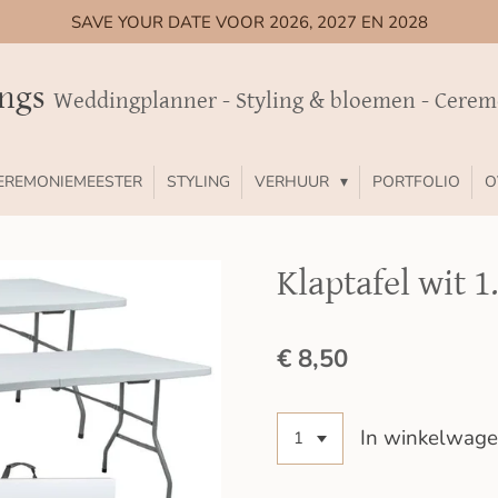
SAVE YOUR DATE VOOR 2026, 2027 EN 2028
ings
Weddingplanner - Styling & bloemen - Cere
EREMONIEMEESTER
STYLING
VERHUUR
PORTFOLIO
O
Klaptafel wit 1
€ 8,50
In winkelwag