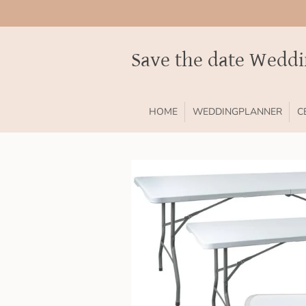
Ga
direct
naar
Save the date Wedd
de
hoofdinhoud
HOME
WEDDINGPLANNER
C