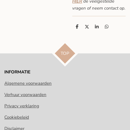
HIER
de veelgestelde
vragen
of neem contact op.
D
D
S
D
e
e
h
e
l
e
a
l
e
l
r
e
n
e
n
TOP
INFORMATIE
Algemene voorwaarden
Verhuur voorwaarden
Privacy verklaring
Cookiebeleid
Disclaimer