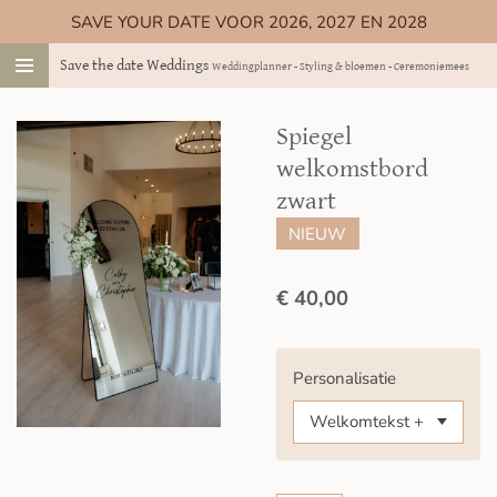
SAVE YOUR DATE VOOR 2026, 2027 EN 2028
Ga
direct
Save the date Weddings
Weddingplanner - Styling & bloemen - Ceremoniemeester
naar
de
hoofdinhoud
Spiegel
welkomstbord
zwart
NIEUW
€ 40,00
Personalisatie