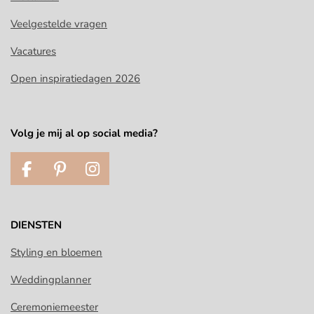
Veelgestelde vragen
Vacatures
Open inspiratiedagen 2026
Volg je mij al op social media?
F
P
I
a
i
n
c
n
s
e
t
t
DIENSTEN
b
e
a
o
r
g
Styling en bloemen
o
e
r
Weddingplanner
k
s
a
t
m
Ceremoniemeester