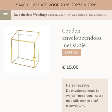
SAVE YOUR DATE VOOR 2026, 2027 EN 2028
Ga
direct
Save the date Weddings
Weddingplanner - Styling & bloemen - Ceremoniemeester
naar
de
hoofdinhoud
Gouden
enveloppendoos
met slotje
NIEUW
€ 15,00
Personalisatie
De enveloppendoos kan
worden gepersonaliseerd
met jullie namen en/of
trouwdatum.