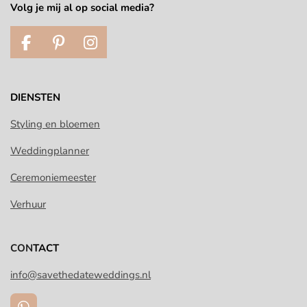
Volg je mij al op social media?
F
P
I
a
i
n
c
n
s
e
t
t
DIENSTEN
b
e
a
o
r
g
Styling en bloemen
o
e
r
Weddingplanner
k
s
a
t
m
Ceremoniemeester
Verhuur
CON
TACT
info@savethedateweddings.nl