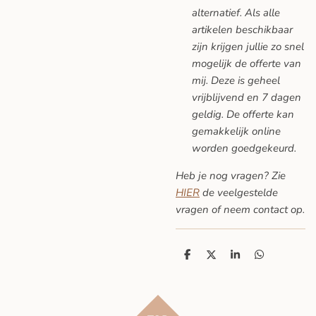
alternatief. Als alle
artikelen beschikbaar
zijn krijgen jullie zo snel
mogelijk de offerte van
mij. Deze is geheel
vrijblijvend en 7 dagen
geldig. De offerte kan
gemakkelijk online
worden goedgekeurd.
Heb je nog vragen? Zie
HIER
de veelgestelde
vragen
of neem contact op.
D
D
S
D
e
e
h
e
l
e
a
l
e
l
r
e
n
e
n