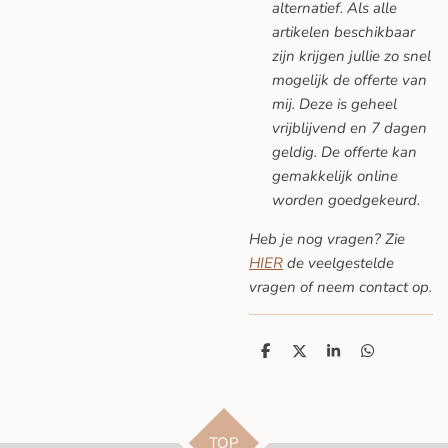
alternatief. Als alle
artikelen beschikbaar
zijn krijgen jullie zo snel
mogelijk de offerte van
mij. Deze is geheel
vrijblijvend en 7 dagen
geldig. De offerte kan
gemakkelijk online
worden goedgekeurd.
Heb je nog vragen? Zie
HIER
de veelgestelde
vragen
of neem contact op.
D
D
S
D
e
e
h
e
l
e
a
l
e
l
r
e
n
e
n
TOP