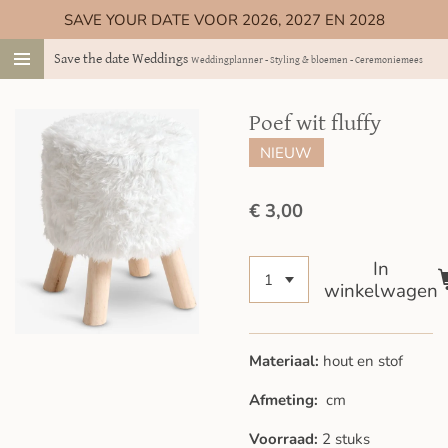
SAVE YOUR DATE VOOR 2026, 2027 EN 2028
Ga
direct
Save the date Weddings
Weddingplanner - Styling & bloemen - Ceremoniemeester
naar
de
hoofdinhoud
Poef wit fluffy
NIEUW
€ 3,00
In
winkelwagen
Materiaal:
hout en stof
Afmeting:
cm
Voorraad:
2 stuks